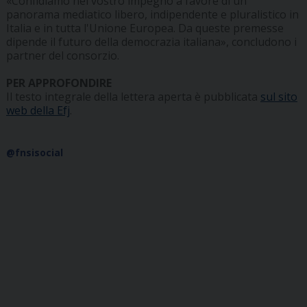
«Confidiamo nel vostro impegno a favore di un
panorama mediatico libero, indipendente e pluralistico in
Italia e in tutta l'Unione Europea. Da queste premesse
dipende il futuro della democrazia italiana», concludono i
partner del consorzio.
PER APPROFONDIRE
Il testo integrale della lettera aperta è pubblicata
sul sito
web della Efj
.
@fnsisocial