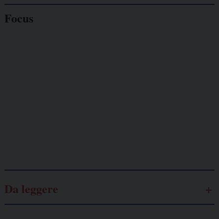
Focus
Giornalisti
minacciati
Lavoro
autonomo
Galassia dell’informazione
Da leggere