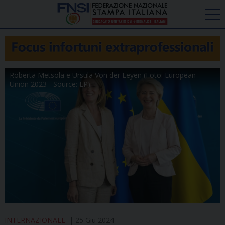
Roberta Metsola e Ursula Von der Leyen (Foto: European
Union 2023 - Source: EP)
INTERNAZIONALE
25 Giu 2024