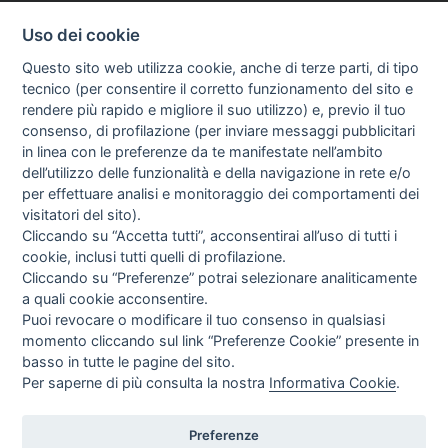
Uso dei cookie
Questo sito web utilizza cookie, anche di terze parti, di tipo
tecnico (per consentire il corretto funzionamento del sito e
rendere più rapido e migliore il suo utilizzo) e, previo il tuo
consenso, di profilazione (per inviare messaggi pubblicitari
in linea con le preferenze da te manifestate nell’ambito
I libri
dell’utilizzo delle funzionalità e della navigazione in rete e/o
Vedi tutti
per effettuare analisi e monitoraggio dei comportamenti dei
visitatori del sito).
FASCISTISSIMA
Cliccando su “Accetta tutti”, acconsentirai all’uso di tutti i
cookie, inclusi tutti quelli di profilazione.
Cliccando su “Preferenze” potrai selezionare analiticamente
a quali cookie acconsentire.
Puoi revocare o modificare il tuo consenso in qualsiasi
momento cliccando sul link “Preferenze Cookie” presente in
basso in tutte le pagine del sito.
Per saperne di più consulta la nostra
Informativa Cookie
.
Direttrice Responsabile: Alessandra Costante | Registrazione al Tribunale Civile
di Roma del 23-12-2001 N°578
Preferenze