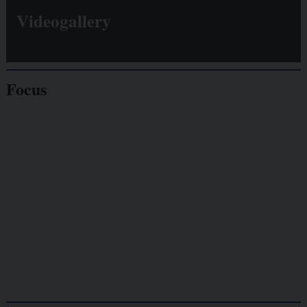
Videogallery
Focus
Giornalisti
minacciati
Lavoro
autonomo
Galassia dell’informazione