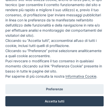
tecnico (per consentire il corretto funzionamento del sito e
rendere più rapido e migliore il suo utilizzo) e, previo il tuo
consenso, di profilazione (per inviare messaggi pubblicitari
in linea con le preferenze da te manifestate nell’ambito
I libri
dell’utilizzo delle funzionalità e della navigazione in rete e/o
Vedi tutti
per effettuare analisi e monitoraggio dei comportamenti dei
visitatori del sito).
FASCISTISSIMA
Cliccando su “Accetta tutti”, acconsentirai all’uso di tutti i
cookie, inclusi tutti quelli di profilazione.
Cliccando su “Preferenze” potrai selezionare analiticamente
a quali cookie acconsentire.
Puoi revocare o modificare il tuo consenso in qualsiasi
momento cliccando sul link “Preferenze Cookie” presente in
basso in tutte le pagine del sito.
Per saperne di più consulta la nostra
Informativa Cookie
.
Direttrice Responsabile: Alessandra Costante | Registrazione al Tribunale Civile
di Roma del 23-12-2001 N°578
Preferenze
Accetta tutti
© FEDERAZIONE NAZIONALE DELLA STAMPA ITALIANA |
Modulistica
|
Contatti
|