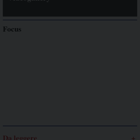
Focus
Giornalisti
minacciati
Lavoro
autonomo
Galassia dell’informazione
Da leggere