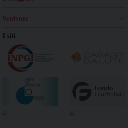
Sentenze
I siti