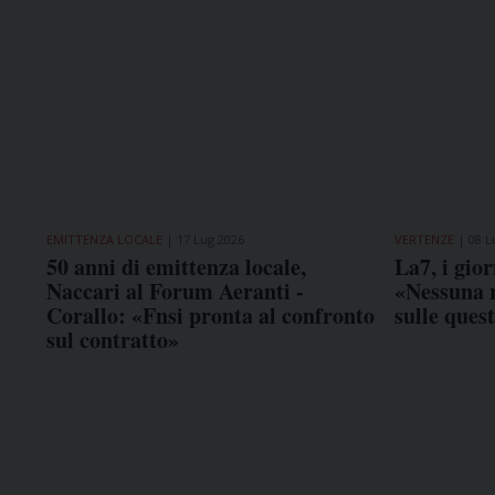
EMITTENZA LOCALE
17 Lug 2026
VERTENZE
08 L
50 anni di emittenza locale,
La7, i gior
Naccari al Forum Aeranti -
«Nessuna r
Corallo: «Fnsi pronta al confronto
sulle ques
sul contratto»