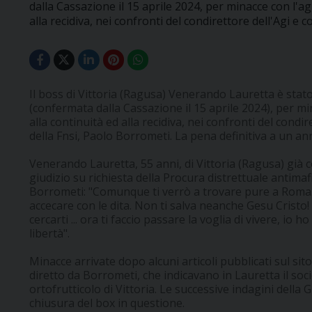
dalla Cassazione il 15 aprile 2024, per minacce con l'ag
alla recidiva, nei confronti del condirettore dell'Agi e c
Il boss di Vittoria (Ragusa) Venerando Lauretta è stat
(confermata dalla Cassazione il 15 aprile 2024), per m
alla continuità ed alla recidiva, nei confronti del condir
della Fnsi, Paolo Borrometi. La pena definitiva a un ann
Venerando Lauretta, 55 anni, di Vittoria (Ragusa) già 
giudizio su richiesta della Procura distrettuale antima
Borrometi: "Comunque ti verrò a trovare pure a Roma...
accecare con le dita. Non ti salva neanche Gesu Cristo! 
cercarti ... ora ti faccio passare la voglia di vivere, io 
libertà".
Minacce arrivate dopo alcuni articoli pubblicati sul sito 
diretto da Borrometi, che indicavano in Lauretta il soc
ortofrutticolo di Vittoria. Le successive indagini della
chiusura del box in questione.