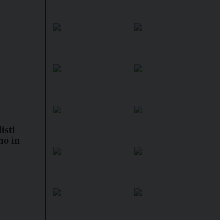
isti
mo in