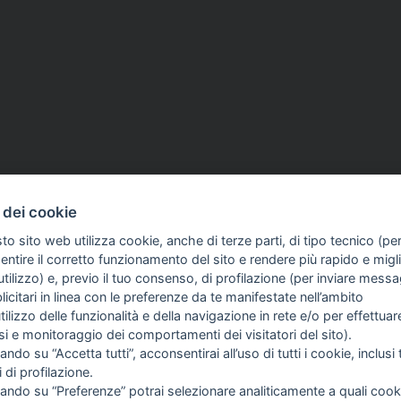
ag 2026
ASSOCIAZIONI
14 Mag 2026
 dei cookie
i ex Trentino, nuova
Vicenza, risarcito il giorn
 tribunale: rigettato il
aggredito allo stadio. Sgv:
to sito web utilizza cookie, anche di terze parti, di tipo tecnico (pe
ll'editore Sie Spa
«Ribadito il diritto del si
ntire il corretto funzionamento del sito e rendere più rapido e miglio
tutelare i colleghi»
tilizzo) e, previo il tuo consenso, di profilazione (per inviare messa
icitari in linea con le preferenze da te manifestate nell’ambito
COME TI SENTI?
GIOR
utilizzo delle funzionalità e della navigazione in rete e/o per effettuar
INTE
isi e monitoraggio dei comportamenti dei visitatori del sito).
ARTI
ando su “Accetta tutti”, acconsentirai all’uso di tutti i cookie, inclusi t
i di profilazione.
cando su “Preferenze” potrai selezionare analiticamente a quali cook