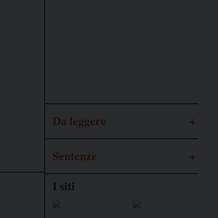
Lavoro
autonomo
Galassia
dell’informazione
Da leggere
Sentenze
I siti