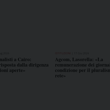
ug 2026
ISTITUZIONI
17 Giu 2026
nalisti a Cairo:
Agcom, Lasorella: «La
isposta dalla dirigenza
remunerazione dei giornal
tioni aperte»
condizione per il pluralis
rete»