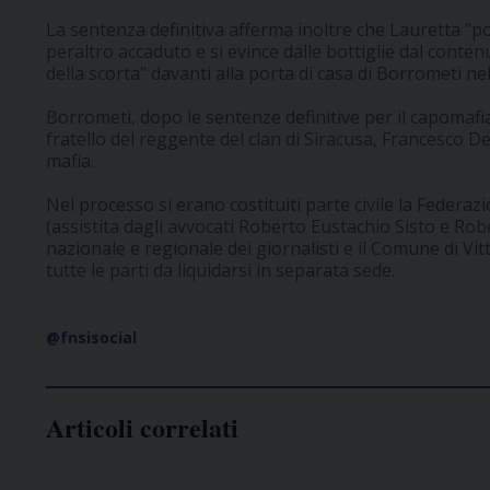
La sentenza definitiva afferma inoltre che Lauretta "
peraltro accaduto e si evince dalle bottiglie dal conte
della scorta" davanti alla porta di casa di Borrometi nel
Borrometi, dopo le sentenze definitive per il capomafia 
fratello del reggente del clan di Siracusa, Francesco De 
mafia.
Nel processo si erano costituiti parte civile la Federaz
(assistita dagli avvocati Roberto Eustachio Sisto e Robe
nazionale e regionale dei giornalisti e il Comune di Vit
tutte le parti da liquidarsi in separata sede.
@fnsisocial
Articoli correlati