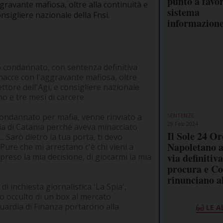
punto a favor
gravante mafiosa, oltre alla continuità e
sistema
onsigliere nazionale della Fnsi.
informazion
o condannato, con sentenza definitiva
inacce con l'aggravante mafiosa, oltre
ettore dell'Agi, e consigliere nazionale
o e tre mesi di carcere.
SENTENZE
condannato per mafia, venne rinviato a
29 Feb 2024
fia di Catania perché aveva minacciato
Il Sole 24 Or
 Sarò dietro la tua porta, ti devo
Napoletano a
Pure che mi arrestano c'è chi vieni a
via definitiva
ho preso la mia decisione, di giocarmi la mia
procura e C
rinunciano a
di inchiesta giornalistica 'La Spia',
io occulto di un box al mercato
 Guardia di Finanza portarono alla
LE A