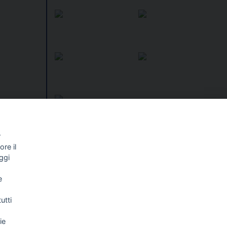
alista
r
ndacato a
re il
I libri
Vedi tutti
ggi
NALISMO E
FASCISTISSIMA
e
LLIGENZA
FICIALE
utti
ie