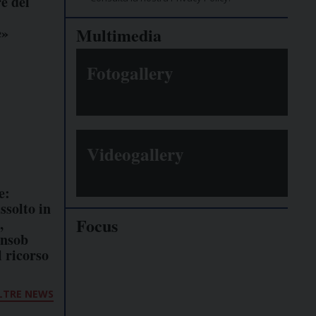
e del
e»
Multimedia
Fotogallery
Videogallery
e:
ssolto in
Focus
,
onsob
l ricorso
Giornalisti
minacciati
LTRE NEWS