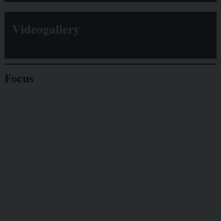
Videogallery
Focus
Giornalisti
minacciati
Lavoro
autonomo
Galassia dell’informazione