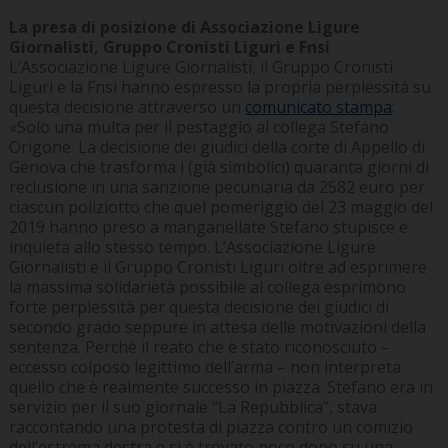
La presa di posizione di Associazione Ligure
Giornalisti, Gruppo Cronisti Liguri e Fnsi
L’Associazione Ligure Giornalisti, il Gruppo Cronisti
Liguri e la Fnsi hanno espresso la propria perplessità su
questa decisione attraverso un
comunicato stampa
:
«Solo una multa per il pestaggio al collega Stefano
Origone. La decisione dei giudici della corte di Appello di
Genova che trasforma i (già simbolici) quaranta giorni di
reclusione in una sanzione pecuniaria da 2582 euro per
ciascun poliziotto che quel pomeriggio del 23 maggio del
2019 hanno preso a manganellate Stefano stupisce e
inquieta allo stesso tempo. L’Associazione Ligure
Giornalisti e il Gruppo Cronisti Liguri oltre ad esprimere
la massima solidarietà possibile al collega esprimono
forte perplessità per questa decisione dei giudici di
secondo grado seppure in attesa delle motivazioni della
sentenza. Perché il reato che è stato riconosciuto –
eccesso colposo legittimo dell’arma – non interpreta
quello che è realmente successo in piazza. Stefano era in
servizio per il suo giornale “La Repubblica”, stava
raccontando una protesta di piazza contro un comizio
dell’estrema destra e si è trovato poco dopo su una