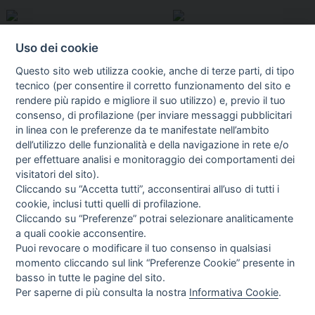
Uso dei cookie
Questo sito web utilizza cookie, anche di terze parti, di tipo
tecnico (per consentire il corretto funzionamento del sito e
rendere più rapido e migliore il suo utilizzo) e, previo il tuo
consenso, di profilazione (per inviare messaggi pubblicitari
in linea con le preferenze da te manifestate nell’ambito
I libri
dell’utilizzo delle funzionalità e della navigazione in rete e/o
Vedi tutti
per effettuare analisi e monitoraggio dei comportamenti dei
visitatori del sito).
FASCISTISSIMA
Cliccando su “Accetta tutti”, acconsentirai all’uso di tutti i
cookie, inclusi tutti quelli di profilazione.
Cliccando su “Preferenze” potrai selezionare analiticamente
a quali cookie acconsentire.
Puoi revocare o modificare il tuo consenso in qualsiasi
momento cliccando sul link “Preferenze Cookie” presente in
basso in tutte le pagine del sito.
Per saperne di più consulta la nostra
Informativa Cookie
.
Direttrice Responsabile: Alessandra Costante | Registrazione al Tribunale Civile
di Roma del 23-12-2001 N°578