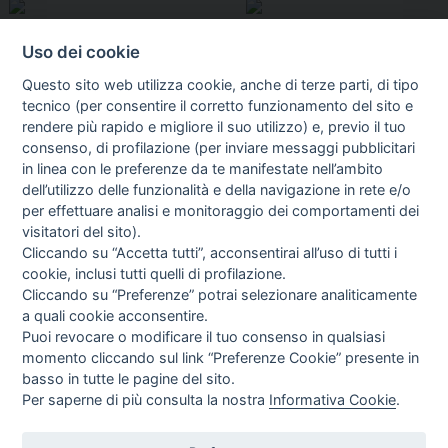
Uso dei cookie
Questo sito web utilizza cookie, anche di terze parti, di tipo
tecnico (per consentire il corretto funzionamento del sito e
rendere più rapido e migliore il suo utilizzo) e, previo il tuo
consenso, di profilazione (per inviare messaggi pubblicitari
in linea con le preferenze da te manifestate nell’ambito
I libri
dell’utilizzo delle funzionalità e della navigazione in rete e/o
Vedi tutti
per effettuare analisi e monitoraggio dei comportamenti dei
visitatori del sito).
FASCISTISSIMA
Cliccando su “Accetta tutti”, acconsentirai all’uso di tutti i
cookie, inclusi tutti quelli di profilazione.
Cliccando su “Preferenze” potrai selezionare analiticamente
a quali cookie acconsentire.
Puoi revocare o modificare il tuo consenso in qualsiasi
momento cliccando sul link “Preferenze Cookie” presente in
basso in tutte le pagine del sito.
Per saperne di più consulta la nostra
Informativa Cookie
.
Direttrice Responsabile: Alessandra Costante | Registrazione al Tribunale Civile
di Roma del 23-12-2001 N°578