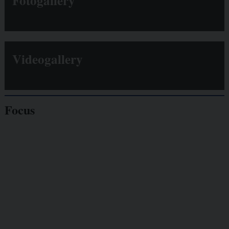
Fotogallery
Videogallery
Focus
Giornalisti
minacciati
Lavoro
autonomo