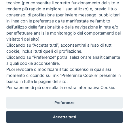
tecnico (per consentire il corretto funzionamento del sito e
rendere più rapido e migliore il suo utilizzo) e, previo il tuo
consenso, di profilazione (per inviare messaggi pubblicitari
in linea con le preferenze da te manifestate nell’ambito
I libri
dell’utilizzo delle funzionalità e della navigazione in rete e/o
Vedi tutti
per effettuare analisi e monitoraggio dei comportamenti dei
visitatori del sito).
FASCISTISSIMA
Cliccando su “Accetta tutti”, acconsentirai all’uso di tutti i
cookie, inclusi tutti quelli di profilazione.
Cliccando su “Preferenze” potrai selezionare analiticamente
a quali cookie acconsentire.
Puoi revocare o modificare il tuo consenso in qualsiasi
momento cliccando sul link “Preferenze Cookie” presente in
basso in tutte le pagine del sito.
Per saperne di più consulta la nostra
Informativa Cookie
.
Direttrice Responsabile: Alessandra Costante | Registrazione al Tribunale Civile
di Roma del 23-12-2001 N°578
Preferenze
Accetta tutti
© FEDERAZIONE NAZIONALE DELLA STAMPA ITALIANA |
Modulistica
|
Contatti
|
Privacy
|
Cookie Policy
|
Preferenze Cookie
|
Credits