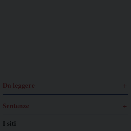
minacciati
Lavoro
autonomo
Galassia dell’informazione
Da leggere
Sentenze
I siti