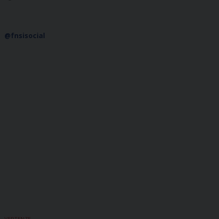
@fnsisocial
VERTENZE