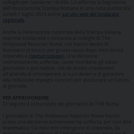
colleghi per tutelarne i diritti». Lo afferma la Segreteria
dell'Associazione Stampa Romana in una nota pubblicata
lunedì 1 luglio 2024 anche
sul sito web del sindacato
regionale
.
Anche la Federazione nazionale della Stampa italiana
esprime solidarietà e vicinanza ai colleghi di The
Hollywood Reporter Roma, che hanno deciso di
licenziarsi in blocco per giusta causa dopo mesi senza
stipendio e
ripetuti scioperi
. Una decisione
«estremamente sofferta», come ricordano gli stessi
giornalisti e giornaliste, che da tempo chiedevano
all'azienda di ottemperare ai suoi doveri e di garantire
alla redazione impegni concreti per assicurare un futuro
al giornale.
PER APPROFONDIRE
Di seguito il comunicato dei giornalisti di THR Roma.
I giornalisti di The Hollywood Reporter Roma hanno
preso una decisione estremamente sofferta, per non dire
drammatica. Da mesi non ottengono lo stipendio, da
mesi la società editrice di THR Roma appare incapace di