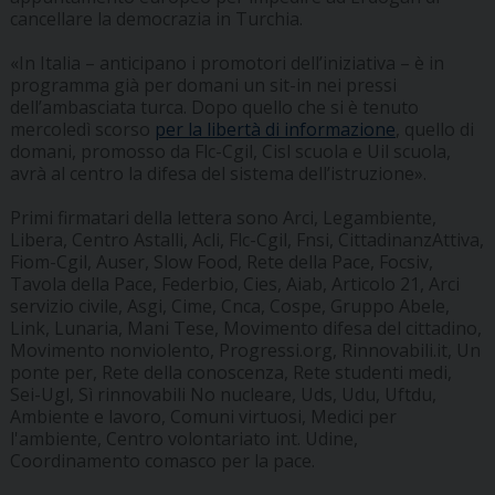
cancellare la democrazia in Turchia.
«In Italia – anticipano i promotori dell’iniziativa – è in
programma già per domani un sit-in nei pressi
dell’ambasciata turca. Dopo quello che si è tenuto
mercoledì scorso
per la libertà di informazione
, quello di
domani, promosso da Flc-Cgil, Cisl scuola e Uil scuola,
avrà al centro la difesa del sistema dell’istruzione».
Primi firmatari della lettera sono Arci, Legambiente,
Libera, Centro Astalli, Acli, Flc-Cgil, Fnsi, CittadinanzAttiva,
Fiom-Cgil, Auser, Slow Food, Rete della Pace, Focsiv,
Tavola della Pace, Federbio, Cies, Aiab, Articolo 21, Arci
servizio civile, Asgi, Cime, Cnca, Cospe, Gruppo Abele,
Link, Lunaria, Mani Tese, Movimento difesa del cittadino,
Movimento nonviolento, Progressi.org, Rinnovabili.it, Un
ponte per, Rete della conoscenza, Rete studenti medi,
Sei-Ugl, Sì rinnovabili No nucleare, Uds, Udu, Uftdu,
Ambiente e lavoro, Comuni virtuosi, Medici per
l'ambiente, Centro volontariato int. Udine,
Coordinamento comasco per la pace.