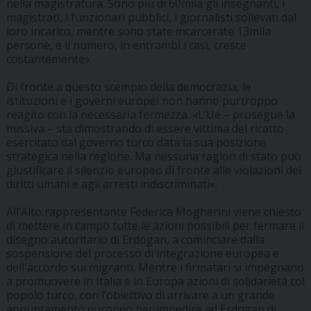
nella magistratura. Sono più di 60mila gli insegnanti, i
magistrati, i funzionari pubblici, i giornalisti sollevati dal
loro incarico, mentre sono state incarcerate 13mila
persone, e il numero, in entrambi i casi, cresce
costantemente».
Di fronte a questo scempio della democrazia, le
istituzioni e i governi europei non hanno purtroppo
reagito con la necessaria fermezza. «L’Ue – prosegue la
missiva – sta dimostrando di essere vittima del ricatto
esercitato dal governo turco data la sua posizione
strategica nella regione. Ma nessuna ragion di stato può
giustificare il silenzio europeo di fronte alle violazioni dei
diritti umani e agli arresti indiscriminati».
All’Alto rappresentante Federica Mogherini viene chiesto
di mettere in campo tutte le azioni possibili per fermare il
disegno autoritario di Erdogan, a cominciare dalla
sospensione del processo di integrazione europea e
dell'accordo sui migranti. Mentre i firmatari si impegnano
a promuovere in Italia e in Europa azioni di solidarietà col
popolo turco, con l’obiettivo di arrivare a un grande
appuntamento europeo per impedire ad Erdogan di