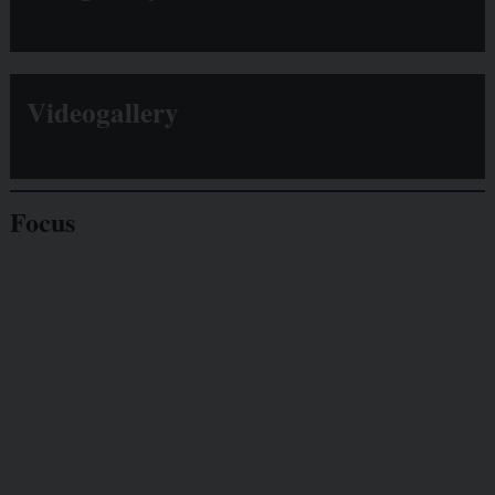
Videogallery
Focus
Giornalisti
minacciati
Lavoro
autonomo