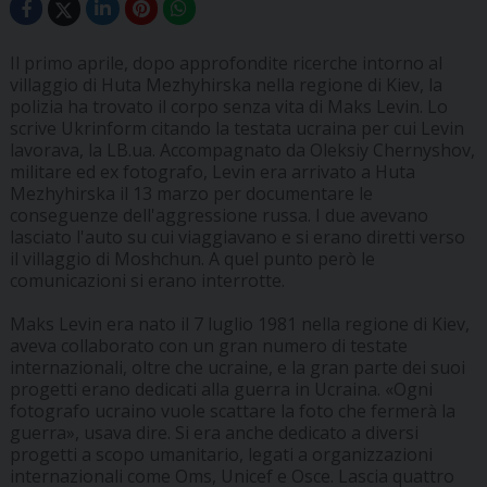
Il primo aprile, dopo approfondite ricerche intorno al
villaggio di Huta Mezhyhirska nella regione di Kiev, la
polizia ha trovato il corpo senza vita di Maks Levin. Lo
scrive Ukrinform citando la testata ucraina per cui Levin
lavorava, la LB.ua. Accompagnato da Oleksiy Chernyshov,
militare ed ex fotografo, Levin era arrivato a Huta
Mezhyhirska il 13 marzo per documentare le
conseguenze dell'aggressione russa. I due avevano
lasciato l'auto su cui viaggiavano e si erano diretti verso
il villaggio di Moshchun. A quel punto però le
comunicazioni si erano interrotte.
Maks Levin era nato il 7 luglio 1981 nella regione di Kiev,
aveva collaborato con un gran numero di testate
internazionali, oltre che ucraine, e la gran parte dei suoi
progetti erano dedicati alla guerra in Ucraina. «Ogni
fotografo ucraino vuole scattare la foto che fermerà la
guerra», usava dire. Si era anche dedicato a diversi
progetti a scopo umanitario, legati a organizzazioni
internazionali come Oms, Unicef e Osce. Lascia quattro