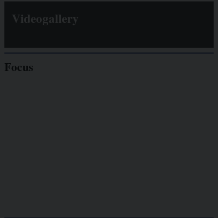
Videogallery
Focus
Giornalisti
minacciati
Lavoro
autonomo
Galassia dell’informazione