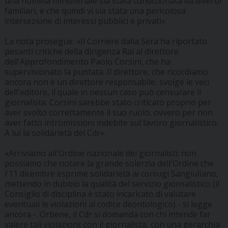
una nomina ministeriale sia stata condizionata da diverbi
familiari, e che quindi vi sia stata una pericolosa
intersezione di interessi pubblici e privati».
La nota prosegue: «Il Corriere dalla Sera ha riportato
pesanti critiche della dirigenza Rai al direttore
dell'Approfondimento Paolo Corsini, che ha
supervisionato la puntata. Il direttore, che ricordiamo
ancora non è un direttore responsabile, svolge le veci
dell'editore, il quale in nessun caso può censurare il
giornalista. Corsini sarebbe stato criticato proprio per
aver svolto correttamente il suo ruolo, ovvero per non
aver fatto intromissioni indebite sul lavoro giornalistico.
A lui la solidarietà del Cdr».
«Arriviamo all'Ordine nazionale dei giornalisti: non
possiamo che notare la grande solerzia dell'Ordine che
l'11 dicembre esprime solidarietà ai coniugi Sangiuliano,
mettendo in dubbio la qualità del servizio giornalistico (il
Consiglio di disciplina è stato incaricato di valutare
eventuali le violazioni al codice deontologico) - si legge
ancora -. Orbene, il Cdr si domanda con chi intende far
valere tali violazioni: con il giornalista, con una gerarchia