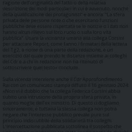
ragione dell'originalità del fatto o della relativa
descrizione dei modi particolari in cui è avvenuto, nonché
della qualificazione dei protagonisti" e ancora: "La sfera
privata delle persone note o che esercitano funzioni
pubbliche deve essere rispettata se le notizie o i dati non
hanno alcun rilievo sul loro ruolo o sulla loro vita
pubblica". Usare la vicinanza umana alla collega Corsini
per attaccare Report, come fanno i firmatari della lettera
del Tg2, a nome di una parte della redazione, è un
esercizio dal quale prendo le distanze insieme ai colleghi
del Cdr e a chi in redazione non ha ritenuto di
sottoscrivere quel testo» conclude.
Sulla vicenda interviene anche il Cdr Approfondimento
Rai con un comunicato stampa diffuso il 16 gennaio 2024:
«Non vi è dubbio che la collega Federica Corsini abbia
subito una intrusione della propria sfera privata, in
quanto moglie dell'ex ministro. Di questo ci dogliamo
sinceramente, e tuttavia la stessa collega non potrà
negare che l'interesse pubblico prevale pure sul
principio indiscutibile della solidarietà tra colleghi.
L'intercettazione pubblicata sottolinea il sospetto che