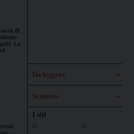
Lavoro
autonomo
nacce di
sidente
Galassia
atti. La
dell’informazione
del
Da leggere
Sentenze
I siti
rresti
ione