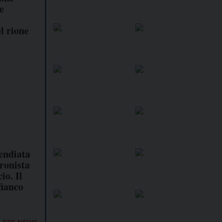
e
el rione
endiata
cronista
io. Il
fianco