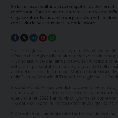
Se le minacce risultano in calo rispetto al 2021, «i d
confortanti. Fare il sindaco era, e resta, un lavoro diffic
organizzatori. Focus anche sui giornalisti vittime di 
con la vita la passione per il proprio lavoro.
Sono 67 i giornalisti morti a seguito di violenze nel 20
il Paese che registra il più alto numero di vittime, seg
7. Sono alcuni dei dati diffusi da Avviso Pubblico e co
sotto tiro' presentato lunedì 26 giugno 2023 nella sede 
altri, del ministro dell'Interno, Matteo Piantedosi e d
della Stampa, Vittorio di Trapani, con i giornalisti Pao
Secondo Acled (Armed Conflict Location & Event Data)
monitora gli scenari di conflitto e violenza internaziona
eventi che nel 2022 hanno visto i giornalisti come vitti
462 del 2021. Sono 78 invece i Paesi dove i giornalisti s
Sul fronte degli 'amministratori sotto tiro', invece, nel 2