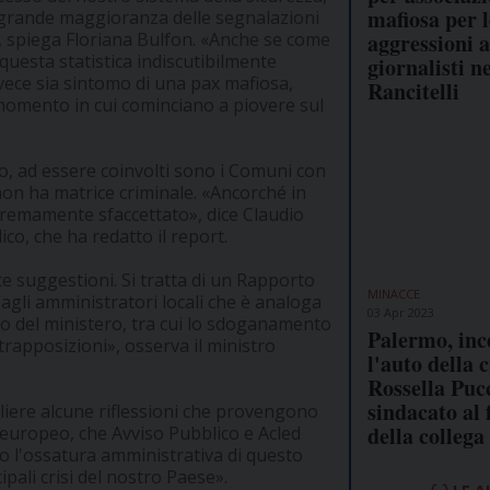
mafiosa per l
agrande maggioranza delle segnalazioni
aggressioni a
», spiega Floriana Bulfon. «Anche se come
questa statistica indiscutibilmente
giornalisti n
invece sia sintomo di una pax mafiosa,
Rancitelli
 momento in cui cominciano a piovere sul
to, ad essere coinvolti sono i Comuni con
non ha matrice criminale. «Ancorché in
tremamente sfaccettato», dice Claudio
co, che ha redatto il report.
te suggestioni. Si tratta di un Rapporto
MINACCE
gli amministratori locali che è analoga
03 Apr 2023
o del ministero, tra cui lo sdoganamento
Palermo, inc
trapposizioni», osserva il ministro
l'auto della 
Rossella Pucc
sindacato al 
iere alcune riflessioni che provengono
della collega
 europeo, che Avviso Pubblico e Acled
o l'ossatura amministrativa di questo
ipali crisi del nostro Paese».