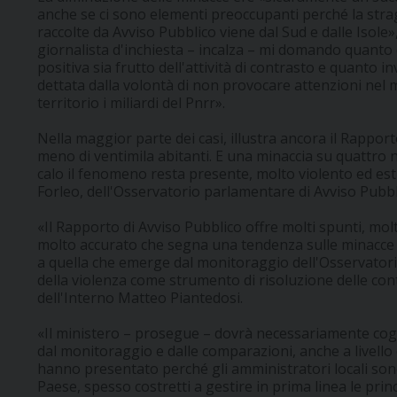
anche se ci sono elementi preoccupanti perché la str
raccolte da Avviso Pubblico viene dal Sud e dalle Isole
giornalista d'inchiesta – incalza – mi domando quanto 
positiva sia frutto dell'attività di contrasto e quanto 
dettata dalla volontà di non provocare attenzioni nel
territorio i miliardi del Pnrr».
Nella maggior parte dei casi, illustra ancora il Rappor
meno di ventimila abitanti. E una minaccia su quattro 
calo il fenomeno resta presente, molto violento ed es
Forleo, dell'Osservatorio parlamentare di Avviso Pubbli
«Il Rapporto di Avviso Pubblico offre molti spunti, mol
molto accurato che segna una tendenza sulle minacce a
a quella che emerge dal monitoraggio dell'Osservatori
della violenza come strumento di risoluzione delle con
dell'Interno Matteo Piantedosi.
«Il ministero – prosegue – dovrà necessariamente cogl
dal monitoraggio e dalle comparazioni, anche a livello
hanno presentato perché gli amministratori locali son
Paese, spesso costretti a gestire in prima linea le princ