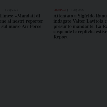
E
11 Lug 2026
CRONACA
11 Lug 2026
Times: «Mandati di
Attentato a Sigfrido Ranu
ne ai nostri reporter
indagato Valter Lavitola 
e sul nuovo Air Force
presunto mandante. La R
sospende le repliche estive
Report