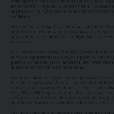
intimidatori, di minaccia e violenza contro sindaci, asse
amministratori regionali, dipendenti della Pubblica Amm
degli episodi ha riguardato le donne, amministratrici e
e indirette.
«Il trend è in calo rispetto all'anno passato: meno 25 
aggressioni», commentano gli organizzatori, che preci
apparentemente confortanti. Fare il sindaco era, e resta
pericoloso».
Per il presidente di Avviso Pubblico, Roberto Montà, «il 
anni può rappresentare un segnale positivo, ma non 
guardia. Come emerge dall'analisi dei dati presente n
questa tendenza con estrema cautela».
«La prima chiave nella lotta contro mafie e corruzion
Per questo bisogna sostenere i servitori dello Stato 
fanno il proprio dovere. E denunciare invece chi tradisce
Fnsi, Vittorio Di Trapani. «Per questo – aggiunge – è de
svolgere la sua funzione di controllo però ha bisogno 
querele temerarie e restrizioni sulle intercettazioni».
La diminuzione delle minacce eÌ€ «sicuramente un succ