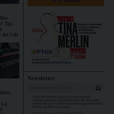
dita
el Tg1.
tà
e del Cdr
Newsletter
lista
Letta l’informativa privacy acconsento
espressamente al trattamento dei miei dati
 La
personali per finalità di marketing (newsletter,
novità, promozioni, ecc.).
di
Consulta la nostra Privacy Policy.