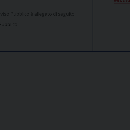
LE A
viso Pubblico è allegato di seguito.
Pubblico
COME TI SENTI?
GIOR
INTE
ARTI