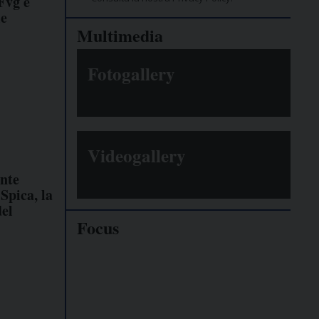
Fvg e
le
Multimedia
Fotogallery
Videogallery
ante
Spica, la
del
Focus
Giornalisti
minacciati