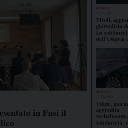
MINACCE
26 Giu 2023
Tivoli, aggre
giornalista d
La solidarie
dell'Usigrai 
MINACCE
12 Giu 2023
Udine, giorna
aggredita
esentato in Fnsi il
verbalmente.
lico
solidarietà 