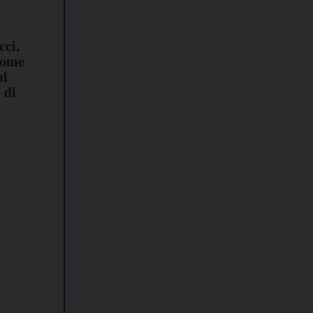
cci,
come
ai
 di