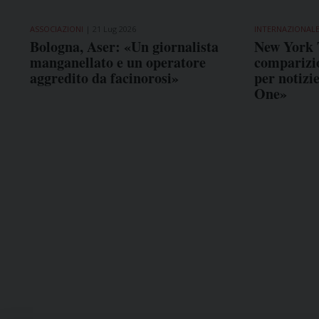
ASSOCIAZIONI
21 Lug 2026
INTERNAZIONAL
Bologna, Aser: «Un giornalista
New York 
manganellato e un operatore
comparizio
aggredito da facinorosi»
per notizi
One»