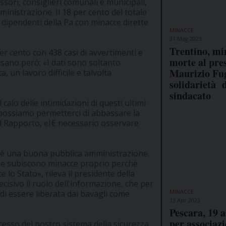
ssori, consiglieri comunali e municipali,
inistrazione. Il 18 per cento del totale
 dipendenti della Pa con minacce dirette
MINACCE
31 Mag 2023
Trentino, mi
per cento con 438 casi di avvertimenti e
morte al pre
sano però: «I dati sono soltanto
Maurizio Fug
, un lavoro difficile e talvolta
solidarietà 
sindacato
calo delle intimidazioni di questi ultimi
possiamo permetterci di abbassare la
el Rapporto, eÌ€ necessario osservare
e è una buona pubblica amministrazione.
che subiscono minacce proprio perché
 lo Stato», rileva il presidente della
cisivo il ruolo dell'informazione, che per
MINACCE
di essere liberata dai bavagli come
13 Apr 2023
Pescara, 19 a
per associaz
esso del nostro sistema della sicurezza,