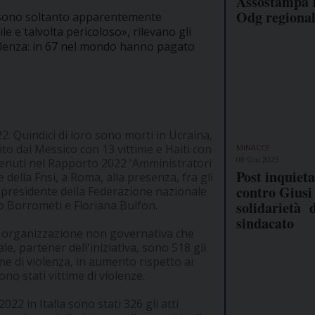
Assostampa 
Odg regiona
ati sono soltanto apparentemente
ile e talvolta pericoloso», rilevano gli
violenza: in 67 nel mondo hanno pagato
22. Quindici di loro sono morti in Ucraina,
uito dal Messico con 13 vittime e Haiti con
MINACCE
08 Giu 2023
ntenuti nel Rapporto 2022 'Amministratori
Post inquiet
della Fnsi, a Roma, alla presenza, fra gli
contro Giusi 
el presidente della Federazione nazionale
solidarietà 
lo Borrometi e Floriana Bulfon.
sindacato
, organizzazione non governativa che
le, partener dell'iniziativa, sono 518 gli
me di violenza, in aumento rispetto ai
ono stati vittime di violenze.
022 in Italia sono stati 326 gli atti