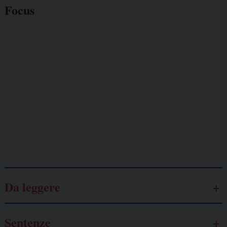
Focus
Giornalisti
minacciati
Lavoro
autonomo
Galassia dell’informazione
Da leggere
Sentenze