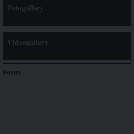
Fotogallery
Videogallery
Focus
Giornalisti
minacciati
Lavoro
autonomo