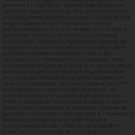
gennaio e il 7 febbraio per fissare la data del previsto
Congresso. Nessun ritardo quindi e nessuna omissione
nello svolgimento dell'attività prevista. In questo lasso di
tempo é appena il caso di ricordare che l'attività
dell'Assostampa non si é certo fermata anzi é andata a
pieno ritmo. Si sono svolte numerose riunioni della
Giunta e delle Commissioni, regolarmente disertate dai
componenti che fanno riferimento a Giornalisti Uniti i
quali hanno disertato anche diverse riunioni del
Consiglio stesso. Il Sindacato é stato impegnato nella
dura vertenza del Giornale di Sicilia, la cui uscita in edicola
durante gli scioperi, insieme ad altri 31 giornali italiani,
non può essere imputata al Segretario regionale cosí
come non é imputata ai Segretari e presidenti delle ASR
nel cui territorio si sono verificati casi analoghi. Va
ricordato inoltre che in occasione degli ultimi scioperi
anche La Gazzetta del Sud é andata in edicola. In questo
quadro é stata organizzata un'assemblea regionale dei
giornalisti il 7 novembre scorso alla quale é intervenuto il
Segretario generale Serventi Longhi il quale é
successivamente tornato a Palermo partecipando in
prima persona alle vicende del Giornale di Sicilia con