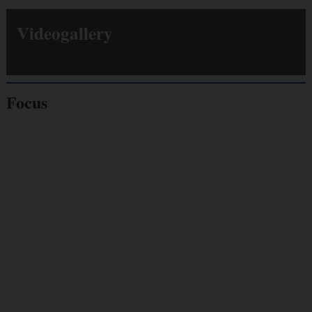
Videogallery
Focus
Giornalisti
minacciati
Lavoro
autonomo
Galassia dell’informazione