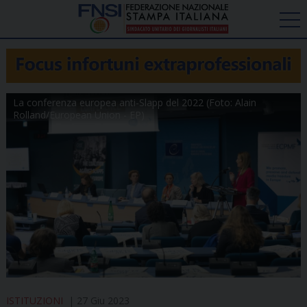
La conferenza europea anti-Slapp del 2022 (Foto: Alain
Rolland/European Union - EP)
ISTITUZIONI
27 Giu 2023