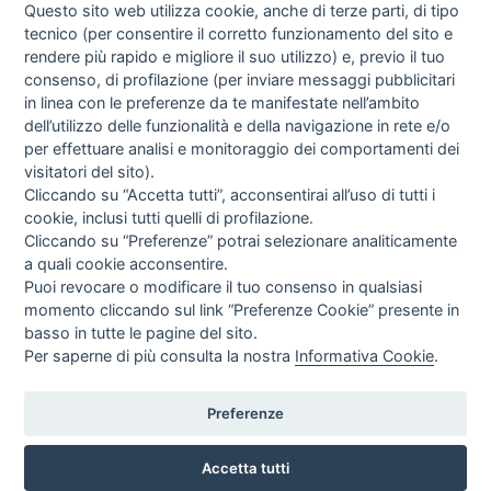
Questo sito web utilizza cookie, anche di terze parti, di tipo
tecnico (per consentire il corretto funzionamento del sito e
rendere più rapido e migliore il suo utilizzo) e, previo il tuo
consenso, di profilazione (per inviare messaggi pubblicitari
in linea con le preferenze da te manifestate nell’ambito
I libri
dell’utilizzo delle funzionalità e della navigazione in rete e/o
Vedi tutti
per effettuare analisi e monitoraggio dei comportamenti dei
visitatori del sito).
FASCISTISSIMA
Cliccando su “Accetta tutti”, acconsentirai all’uso di tutti i
cookie, inclusi tutti quelli di profilazione.
Cliccando su “Preferenze” potrai selezionare analiticamente
a quali cookie acconsentire.
Puoi revocare o modificare il tuo consenso in qualsiasi
momento cliccando sul link “Preferenze Cookie” presente in
basso in tutte le pagine del sito.
Per saperne di più consulta la nostra
Informativa Cookie
.
Direttrice Responsabile: Alessandra Costante | Registrazione al Tribunale Civile
di Roma del 23-12-2001 N°578
Preferenze
Accetta tutti
© FEDERAZIONE NAZIONALE DELLA STAMPA ITALIANA |
Modulistica
|
Contatti
|