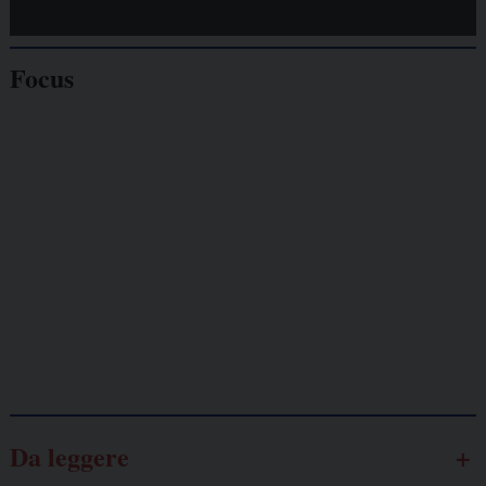
Focus
Giornalisti
minacciati
Lavoro
autonomo
Galassia dell’informazione
Da leggere