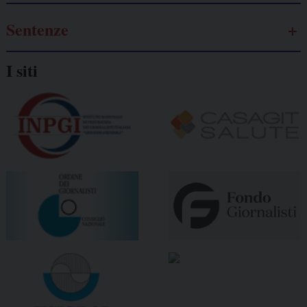
Sentenze
I siti