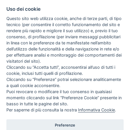
Uso dei cookie
Questo sito web utilizza cookie, anche di terze parti, di tipo
tecnico (per consentire il corretto funzionamento del sito e
rendere più rapido e migliore il suo utilizzo) e, previo il tuo
consenso, di profilazione (per inviare messaggi pubblicitari
in linea con le preferenze da te manifestate nell’ambito
I libri
dell’utilizzo delle funzionalità e della navigazione in rete e/o
Vedi tutti
per effettuare analisi e monitoraggio dei comportamenti dei
visitatori del sito).
FASCISTISSIMA
Cliccando su “Accetta tutti”, acconsentirai all’uso di tutti i
cookie, inclusi tutti quelli di profilazione.
Cliccando su “Preferenze” potrai selezionare analiticamente
a quali cookie acconsentire.
Puoi revocare o modificare il tuo consenso in qualsiasi
momento cliccando sul link “Preferenze Cookie” presente in
basso in tutte le pagine del sito.
Per saperne di più consulta la nostra
Informativa Cookie
.
Direttrice Responsabile: Alessandra Costante | Registrazione al Tribunale Civile
di Roma del 23-12-2001 N°578
Preferenze