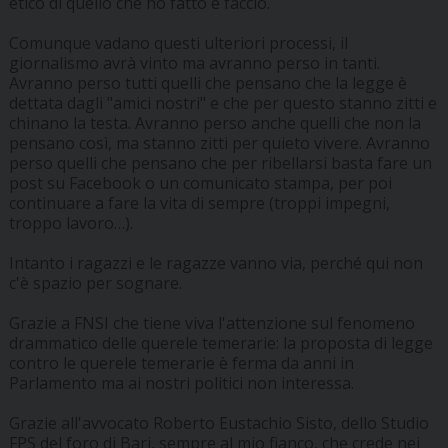
etico di quello che ho fatto e faccio.
Comunque vadano questi ulteriori processi, il
giornalismo avrà vinto ma avranno perso in tanti.
Avranno perso tutti quelli che pensano che la legge è
dettata dagli "amici nostri" e che per questo stanno zitti e
chinano la testa. Avranno perso anche quelli che non la
pensano così, ma stanno zitti per quieto vivere. Avranno
perso quelli che pensano che per ribellarsi basta fare un
post su Facebook o un comunicato stampa, per poi
continuare a fare la vita di sempre (troppi impegni,
troppo lavoro…).
Intanto i ragazzi e le ragazze vanno via, perché qui non
c'è spazio per sognare.
Grazie a FNSI che tiene viva l'attenzione sul fenomeno
drammatico delle querele temerarie: la proposta di legge
contro le querele temerarie è ferma da anni in
Parlamento ma ai nostri politici non interessa.
Grazie all'avvocato Roberto Eustachio Sisto, dello Studio
FPS del foro di Bari, sempre al mio fianco, che crede nei