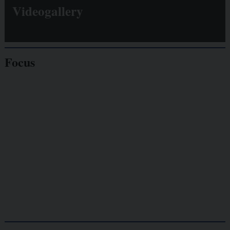
Videogallery
Focus
Giornalisti
minacciati
Lavoro
autonomo
Galassia dell’informazione