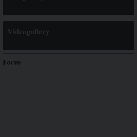
Videogallery
Focus
Giornalisti
minacciati
Lavoro
autonomo