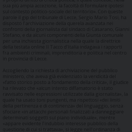
sua più ampia accezione, la facoltà di formulare ipotesi
sul contesto politico-sociale del territorio». Con queste
parole il gip del tribunale di Lecce, Sergio Mario Tosi, ha
disposto l'archiviazione della querela avanzata nei
confronti della giornalista dal sindaco di Casarano, Gianni
Stefano, e da alcuni componenti della Giunta comunale
per una inchiesta giornalistica nella quale la direttrice
della testata online Il Tacco d'Italia indagava i rapporti
fra ambienti criminali, imprenditoria e politica nel centro
in provincia di Lecce.
Accogliendo la richiesta di archiviazione del pubblico
ministero, che aveva già evidenziato la veridicità del
«fatto storico posto a fondamento della critica», il giudice
ha rilevato che «alcun intento diffamatorio è stato
ravvisato nelle espressioni utilizzate dalla giornalista», la
quale ha usato toni pungenti, ma rispettosi «dei limiti
della pertinenza e di continenza» del linguaggio, senza
sfociare «in attacchi personali finalizzati a danneggiare
determinati soggetti sul piano individuale», mentre
«appare evidente l'indubbio interesse pubblico della
questione di cui si trattava», si legge nell'ordinanza di