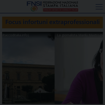
La giornalista Marilù Mastrogiovanni