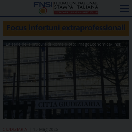
La sede della procura di Roma (Foto: ImagoEconomica/Fnsi)
GIUDIZIARIA
15 Mag 2026