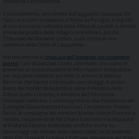
chiederne l'archiviazione.
Il procedimento, coordinato dall'aggiunto Giuseppe De
Falco, era stato trasmesso a Roma da Perugia, a seguito
di una eccezione sollevata dalla difesa di Laudati e accolta
prima dal giudice delle indagini preliminari, poi dal
Tribunale del Riesame umbro, sulla scorta di una
sentenza della Corte di Cassazione.
Nel documento di
chiusura dell'indagine nel novembre
scorso
, i pm di piazzale Clodio affermano che siamo in
presenza di «consultazione di informazioni compulsiva»
per acquisire elementi poi finiti in articoli di stampa.
Ricerche che hanno interessato personaggi di primo
piano del mondo della politica come il ministro della
Difesa Guido Crosetto, il ministro dell'Istruzione
Giuseppe Valditara, il sottosegretario alla Presidenza del
Consiglio Giovanbattista Fazzolari, l'ex premier Matteo
Renzi, la compagna del ministro Matteo Salvini Francesca
Verdini, l'esponente di Fdi Chiara Colosimo e la deputata
di Fi Marta Fascina. Sollecitate verifiche anche su
personaggi nel mondo dello sport come l'ex presidente
della Figc Gabriele Gravina e l'attuale allenatore del Milan