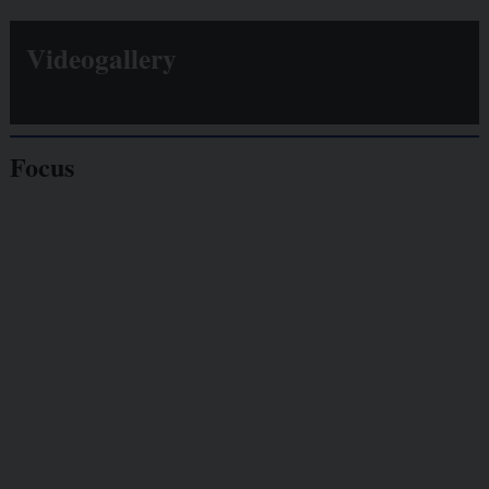
Videogallery
Focus
Giornalisti
minacciati
Lavoro
autonomo
Galassia dell’informazione