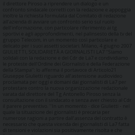
il direttore Piroso a riprendere un dialogo e un
confronto sindacale corretti con la redazione e appoggia
inoltre la richiesta formulata dal Comitato di redazione
all'azienda di avviare un confronto serio sul ruolo
dell'informazione, con particolare riferimento ai tg
sportivi e agli approfondimenti, nel palinsesto della tv del
gruppo Telecom, in un momento così particolare e
delicato per i suoi assetti societari. Milano, 4 giugno 2007
GIULIETTI, SOLIDARIETÀ A GIORNALISTI LA7 ''Siamo
solidali con la redazione e del Cdr de La7 e condividiamo
le proteste dell'Ordine dei Giornalisti e della Federazione
della Stampa'': lo afferma il portavoce di Articolo21
Giuseppe Giulietti riguardo all'astensione audiovideo
proclamata per oggi e domani dai giornalisti di La7 per
protestare contro la nuova organizzazione redazionale
varata dal direttore del Tg Antonello Piroso senza la
consultazione con il sindacato e senza aver chiesto al Cdr
il parere preventivo. ''In un momento - dice Giulietti - nel
quale la situazione dei giornalisti è precaria per
numerose ragioni a partire dall'assenza del contratto è
necessario che questa vicenda dei giornalisti di La7 fatta
di tensioni e violazioni sia positivamente risolta e che