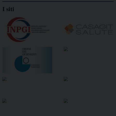
I siti