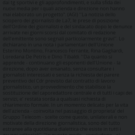
dai tg sportivi e gli approfondimenti, e sulla sfida dei
nuovi media per i quali azienda e direzione non hanno
mai elaborato un progetto". (AGI) ''La notizia dello
sciopero dei giornalisti de La7, le prese di posizione
dell'Ordine dei giornalisti e del sindacato dopo le denunce
arrivate nei giorni scorsi dal comitato di redazione
dell'emittente sono segnali particolarmente gravi''. Lo
dichiarano in una nota i parlamentari dell'Unione
Esterino Montino, Francesco Ferrante, Rina Gagliardi,
Loredana De Petris e Dino Tibaldi. ''Da quanto si
apprende - continuano gli esponenti dell'Unione - la
direzione, dopo aver emanato, senza consultare i
giornalisti interessati e senza la richiesta del parere
preventivo del Cdr previsto dal contratto di lavoro
giornalistico, un provvedimento che stabilisce la
sostituzione del caporedattore centrale e di tutti i capi dei
servizi, e' restata sorda a qualsiasi richiesta di
chiarimento formale. In un momento delicato per la vita
dell'azienda - coinvolta nel passaggio di proprieta' del
Gruppo Telecom - scelte come queste, unilaterali e non
motivate della direzione giornalistica, sono del tutto
estranee alla quotidiana dialettica che esiste in tutti i
gruppi editoriali''. ''In questo modo - concludono - si