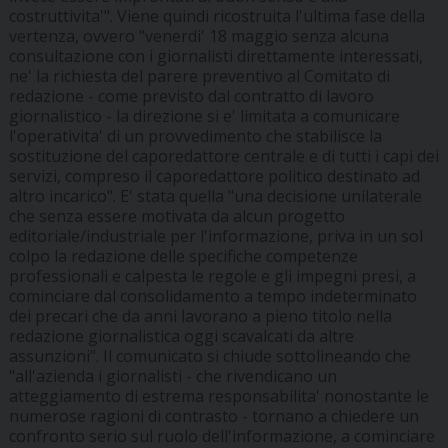
costruttivita'". Viene quindi ricostruita l'ultima fase della
vertenza, ovvero "venerdi' 18 maggio senza alcuna
consultazione con i giornalisti direttamente interessati,
ne' la richiesta del parere preventivo al Comitato di
redazione - come previsto dal contratto di lavoro
giornalistico - la direzione si e' limitata a comunicare
l'operativita' di un provvedimento che stabilisce la
sostituzione del caporedattore centrale e di tutti i capi dei
servizi, compreso il caporedattore politico destinato ad
altro incarico". E' stata quella "una decisione unilaterale
che senza essere motivata da alcun progetto
editoriale/industriale per l'informazione, priva in un sol
colpo la redazione delle specifiche competenze
professionali e calpesta le regole e gli impegni presi, a
cominciare dal consolidamento a tempo indeterminato
dei precari che da anni lavorano a pieno titolo nella
redazione giornalistica oggi scavalcati da altre
assunzioni". Il comunicato si chiude sottolineando che
"all'azienda i giornalisti - che rivendicano un
atteggiamento di estrema responsabilita' nonostante le
numerose ragioni di contrasto - tornano a chiedere un
confronto serio sul ruolo dell'informazione, a cominciare