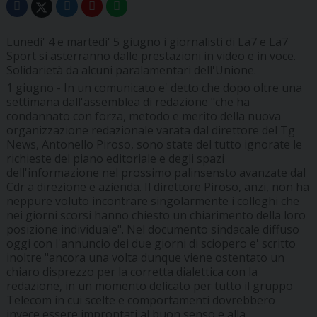
Lunedi' 4 e martedi' 5 giugno i giornalisti di La7 e La7
Sport si asterranno dalle prestazioni in video e in voce.
Solidarietà da alcuni paralamentari dell'Unione.
1 giugno - In un comunicato e' detto che dopo oltre una
settimana dall'assemblea di redazione "che ha
condannato con forza, metodo e merito della nuova
organizzazione redazionale varata dal direttore del Tg
News, Antonello Piroso, sono state del tutto ignorate le
richieste del piano editoriale e degli spazi
dell'informazione nel prossimo palinsensto avanzate dal
Cdr a direzione e azienda. Il direttore Piroso, anzi, non ha
neppure voluto incontrare singolarmente i colleghi che
nei giorni scorsi hanno chiesto un chiarimento della loro
posizione individuale". Nel documento sindacale diffuso
oggi con l'annuncio dei due giorni di sciopero e' scritto
inoltre "ancora una volta dunque viene ostentato un
chiaro disprezzo per la corretta dialettica con la
redazione, in un momento delicato per tutto il gruppo
Telecom in cui scelte e comportamenti dovrebbero
invece essere improntati al buon senso e alla