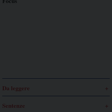
Focus
Giornalisti
minacciati
Lavoro
autonomo
Galassia dell’informazione
Da leggere
Sentenze