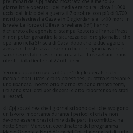
preliminari del Cpj hanno mostrato che almeno 36
giornalisti e operatori dei media erano tra i circa 11.000
uccisi dall'inizio della guerra il 7 ottobre, con più di 9.700
morti palestinesi a Gaza e in Cisgiordania e 1.400 morti in
Israele. Le Forze di Difesa Israeliane (Idf) hanno
dichiarato alle agenzie di stampa Reuters e France Press
di non poter garantire la sicurezza dei loro giornalisti che
operano nella Striscia di Gaza, dopo che le due agenzie
avevano chiesto assicurazioni che i loro giornalisti non
sarebbero stati presi di mira da attacchi israeliani, come
riferito dalla Reuters il 27 ottobre».
Secondo quanto riporta il Cpj 31 degli operatori dei
media rimasti uccisi erano palestinesi, quattro israeliani e
uno libanese. Inoltre otto giornalisti sono rimasti feriti,
tre sono stati dati per dispersi e otto reporter sono stati
arrestati.
«Il Cpj sottolinea che i giornalisti sono civili che svolgono
un lavoro importante durante i periodi di crisi e non
devono essere presi di mira dalle parti in conflitto», ha
detto Sherif Mansour, coordinatore del programma
Medio Oriente e Nord Africa del Cpj. «I giornalisti di tutta