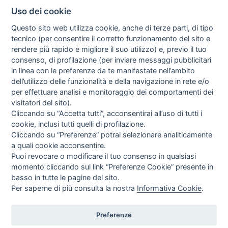
Uso dei cookie
Questo sito web utilizza cookie, anche di terze parti, di tipo
tecnico (per consentire il corretto funzionamento del sito e
rendere più rapido e migliore il suo utilizzo) e, previo il tuo
consenso, di profilazione (per inviare messaggi pubblicitari
in linea con le preferenze da te manifestate nell’ambito
I libri
dell’utilizzo delle funzionalità e della navigazione in rete e/o
Vedi tutti
per effettuare analisi e monitoraggio dei comportamenti dei
visitatori del sito).
FASCISTISSIMA
Cliccando su “Accetta tutti”, acconsentirai all’uso di tutti i
cookie, inclusi tutti quelli di profilazione.
Cliccando su “Preferenze” potrai selezionare analiticamente
a quali cookie acconsentire.
Puoi revocare o modificare il tuo consenso in qualsiasi
momento cliccando sul link “Preferenze Cookie” presente in
basso in tutte le pagine del sito.
Per saperne di più consulta la nostra
Informativa Cookie
.
Direttrice Responsabile: Alessandra Costante | Registrazione al Tribunale Civile
di Roma del 23-12-2001 N°578
Preferenze