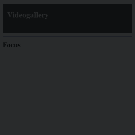
Videogallery
Focus
Giornalisti
minacciati
Lavoro
autonomo
Galassia dell’informazione