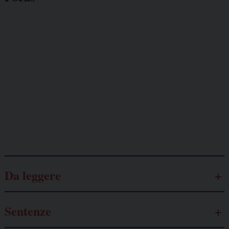
Giornalisti
minacciati
Lavoro
autonomo
Galassia dell’informazione
Da leggere
Sentenze