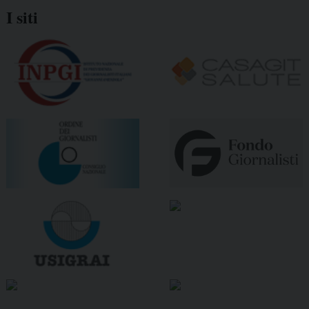
I siti