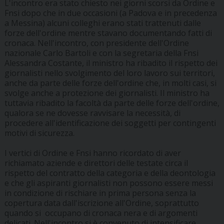
L'incontro era stato chiesto nei giorni scorsi da Ordine e
Fnsi dopo che in due occasioni (a Padova e in precedenza
a Messina) alcuni colleghi erano stati trattenuti dalle
forze dell'ordine mentre stavano documentando fatti di
cronaca. Nell'incontro, con presidente dell'Ordine
nazionale Carlo Bartoli e con la segretaria della Fnsi
Alessandra Costante, il ministro ha ribadito il rispetto dei
giornalisti nello svolgimento del loro lavoro sui territori,
anche da parte delle forze dell'ordine che, in molti casi, si
svolge anche a protezione dei giornalisti. Il ministro ha
tuttavia ribadito la facoltà da parte delle forze dell'ordine,
qualora se ne dovesse ravvisare la necessità, di
procedere all'identificazione dei soggetti per contingenti
motivi di sicurezza.
I vertici di Ordine e Fnsi hanno ricordato di aver
richiamato aziende e direttori delle testate circa il
rispetto del contratto della categoria e della deontologia
e che gli aspiranti giornalisti non possono essere messi
in condizione di rischiare in prima persona senza la
copertura data dall'iscrizione all'Ordine, soprattutto
quando si occupano di cronaca nera e di argomenti
delicati. Nell'incontro si è convenuto di intensificare