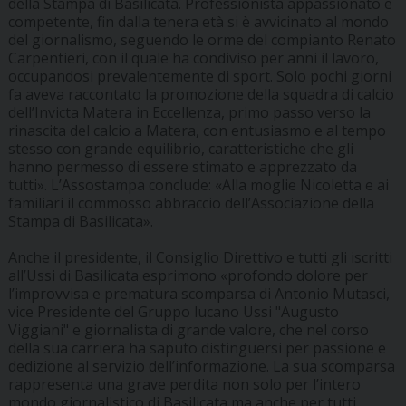
della Stampa di Basilicata. Professionista appassionato e
competente, fin dalla tenera età si è avvicinato al mondo
del giornalismo, seguendo le orme del compianto Renato
Carpentieri, con il quale ha condiviso per anni il lavoro,
occupandosi prevalentemente di sport. Solo pochi giorni
fa aveva raccontato la promozione della squadra di calcio
dell’Invicta Matera in Eccellenza, primo passo verso la
rinascita del calcio a Matera, con entusiasmo e al tempo
stesso con grande equilibrio, caratteristiche che gli
hanno permesso di essere stimato e apprezzato da
tutti». L’Assostampa conclude: «Alla moglie Nicoletta e ai
familiari il commosso abbraccio dell’Associazione della
Stampa di Basilicata».
Anche il presidente, il Consiglio Direttivo e tutti gli iscritti
all’Ussi di Basilicata esprimono «profondo dolore per
l’improvvisa e prematura scomparsa di Antonio Mutasci,
vice Presidente del Gruppo lucano Ussi "Augusto
Viggiani" e giornalista di grande valore, che nel corso
della sua carriera ha saputo distinguersi per passione e
dedizione al servizio dell’informazione. La sua scomparsa
rappresenta una grave perdita non solo per l’intero
mondo giornalistico di Basilicata ma anche per tutti