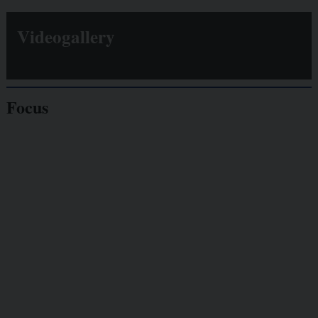
Videogallery
Focus
Giornalisti
minacciati
Lavoro
autonomo
Galassia dell’informazione