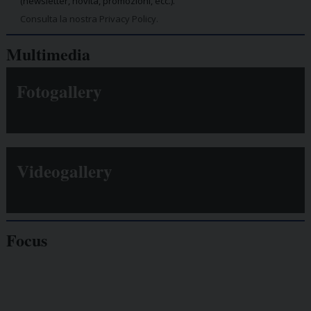
(newsletter, novità, promozioni, ecc.).
Consulta la nostra Privacy Policy.
Multimedia
Fotogallery
Videogallery
Focus
Giornalisti
minacciati