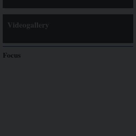
Videogallery
Focus
Giornalisti
minacciati
Lavoro
autonomo
Galassia dell’informazione