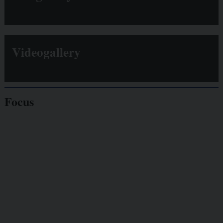
Videogallery
Focus
Giornalisti
minacciati
Lavoro
autonomo