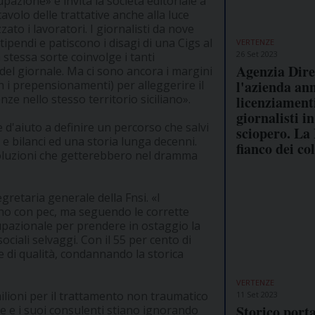
azione» e invita la società editoriale a
avolo delle trattative anche alla luce
ato i lavoratori. I giornalisti da nove
stipendi e patiscono i disagi di una Cigs al
VERTENZE
26 Set 2023
 stessa sorte coinvolge i tanti
Agenzia Dire
del giornale. Ma ci sono ancora i margini
l'azienda an
 i prepensionamenti) per alleggerire il
e nello stesso territorio siciliano».
licenziament
giornalisti in
d'aiuto a definire un percorso che salvi
sciopero. La 
i e bilanci ed una storia lunga decenni.
fianco dei co
soluzioni che getterebbero nel dramma
retaria generale della Fnsi. «I
ano con pec, ma seguendo le corrette
cupazionale per prendere in ostaggio la
ciali selvaggi. Con il 55 per cento di
 di qualità, condannando la storica
VERTENZE
ilioni per il trattamento non traumatico
11 Set 2023
Storico port
re e i suoi consulenti stiano ignorando