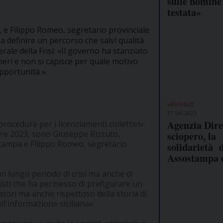
sulle nomine
testata»
 e Filippo Romeo, segretario provinciale
o a definire un percorso che salvi qualità
rale della Fnsi: «Il governo ha stanziato
beri e non si capisce per quale motivo
pportunità ».
VERTENZE
27 Set 2023
Agenzia Dire
procedure per i licenziamenti collettivi».
bre 2023, sono Giuseppe Rizzuto,
sciopero, la
 Stampa e Filippo Romeo, segretario
solidarietà 
Assostampa 
n lungo periodo di crisi ma anche di
isti che ha permesso di prefigurare un
tori ma anche rispettoso della storia di
l'informazione siciliana».