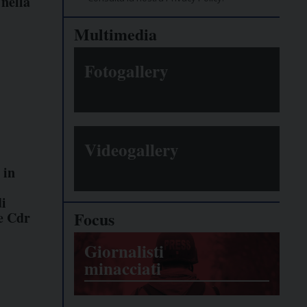
 nella
Multimedia
Fotogallery
Videogallery
 in
di
Focus
e Cdr
Giornalisti
minacciati