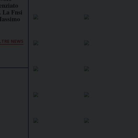
cenziato
. La Fnsi
 Massimo
LTRE NEWS