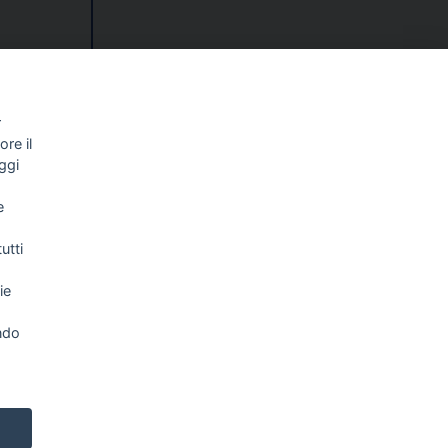
r
egne un
re il
mazione
ggi
e
utti
ie
ndo