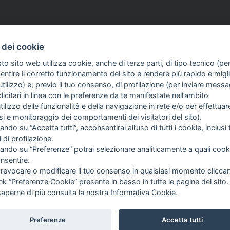
08 Mag 2026
ASSOCIAZIONI
30 Apr 2026
 dei cookie
 Consiglio comunale
Chiude Tiscali Notizie,
to sito web utilizza cookie, anche di terze parti, di tipo tecnico (pe
ità: «Il contratto
Assostampa Sarda: «Si sp
ntire il corretto funzionamento del sito e rendere più rapido e miglio
dei giornalisti va
pezzo di storia dell'infor
tilizzo) e, previo il tuo consenso, di profilazione (per inviare messa
»
in questo Paese»
icitari in linea con le preferenze da te manifestate nell’ambito
utilizzo delle funzionalità e della navigazione in rete e/o per effettuar
isi e monitoraggio dei comportamenti dei visitatori del sito).
ando su “Accetta tutti”, acconsentirai all’uso di tutti i cookie, inclusi t
i di profilazione.
cando su “Preferenze” potrai selezionare analiticamente a quali cook
nsentire.
 revocare o modificare il tuo consenso in qualsiasi momento clicca
ink “Preferenze Cookie” presente in basso in tutte le pagine del sito.
saperne di più consulta la nostra
Informativa Cookie
.
ivile di Roma del 23-12-2001 N°578
Preferenze
Accetta tutti