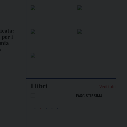
icata:
 per i
omia
»
I libri
Vedi tutti
NALISMO E
FASCISTISSIMA
LLIGENZA
FICIALE