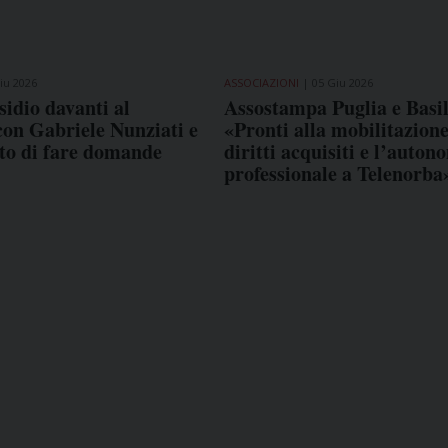
iu 2026
ASSOCIAZIONI
05 Giu 2026
idio davanti al
Assostampa Puglia e Basil
con Gabriele Nunziati e
«Pronti alla mobilitazione
itto di fare domande
diritti acquisiti e l’auton
professionale a Telenorba
COME TI SENTI?
GIOR
INTE
ARTI