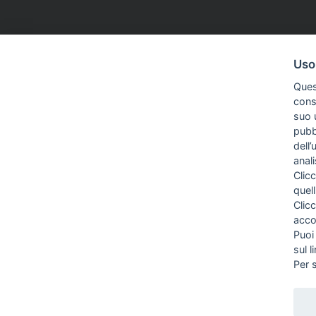
CDR
03 Giu 2026
ASSOCIAZIONI
Uso
Il Gazzettino, giornalisti in stato
Verona, il
Ques
di agitazione in vista dell'incontro
all'unanim
conse
con azienda e direzione
nazionale 
suo u
rinnovato
pubbl
dell’
anal
Clicc
quell
Clic
acco
Puoi
sul l
Per 
Direttrice Responsabile: Alessandra Costante | Registrazione al Tribunale C