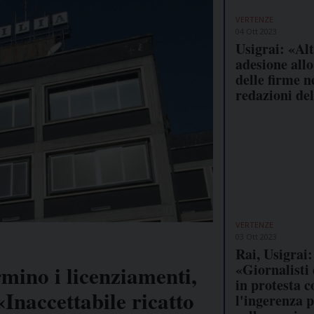
VERTENZE
04 Ott 2023
Usigrai: «Al
adesione allo
delle firme n
redazioni de
VERTENZE
03 Ott 2023
Rai, Usigrai:
«Giornalisti 
rmino i licenziamenti,
in protesta c
«Inaccettabile ricatto
l'ingerenza p