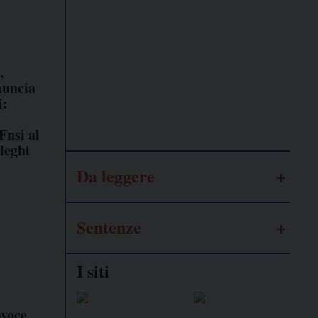
Lavoro
autonomo
,
nuncia
Galassia
i:
dell’informazione
Fnsi al
lleghi
Da leggere
Sentenze
I siti
avoce