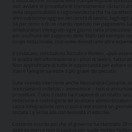
L'Associazione Siciliana della Stampa esprime «preoccup
non avviare le procedure di licenziamento: «Si torni al t
della responsabilità e ragionevolezza che ha caratterizz
anni subiscono aggravi dei carichi di lavoro, tagli agli 
34 per cento e di un ritardo ripetuto nei pagamenti. La
collaboratori impegnati ogni giorno nella produzione 
per usufruire del supporto dello Stato (ad esempio con
corpo redazionale, così come dimostrano altre esperienz
Il sindacato, concludono Rizzuto e Romeo, «può essere 
la qualità dell'informazione e i posti di lavoro, fatturat
Non approfittare di tutte le opportunità per evitare 
intere famiglie sarebbe il più grave dei peccati».
Sulla vicenda interviene anche Alessandra Costante, seg
licenziamenti collettivi – ammonisce – non si annunci
procedure. Tutto il resto ha il sapore di un ricatto oc
redazione e costringerla ad accettare ammortizzatori so
cassa integrazione non ci potrà mai essere un giornale
testata La Sicilia alla clandestinità in edicola».
Costante ricorda poi che «il governo ha stanziato 20 m
degli esuberi e non si capisce per quale motivo l'edito