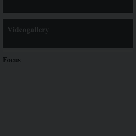
Videogallery
Focus
Giornalisti
minacciati
Lavoro
autonomo