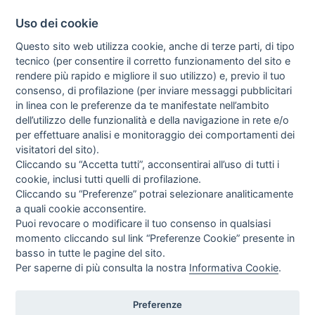
Uso dei cookie
Questo sito web utilizza cookie, anche di terze parti, di tipo
tecnico (per consentire il corretto funzionamento del sito e
rendere più rapido e migliore il suo utilizzo) e, previo il tuo
consenso, di profilazione (per inviare messaggi pubblicitari
in linea con le preferenze da te manifestate nell’ambito
I libri
dell’utilizzo delle funzionalità e della navigazione in rete e/o
Vedi tutti
per effettuare analisi e monitoraggio dei comportamenti dei
visitatori del sito).
FASCISTISSIMA
Cliccando su “Accetta tutti”, acconsentirai all’uso di tutti i
cookie, inclusi tutti quelli di profilazione.
Cliccando su “Preferenze” potrai selezionare analiticamente
a quali cookie acconsentire.
Puoi revocare o modificare il tuo consenso in qualsiasi
momento cliccando sul link “Preferenze Cookie” presente in
basso in tutte le pagine del sito.
Per saperne di più consulta la nostra
Informativa Cookie
.
Direttrice Responsabile: Alessandra Costante | Registrazione al Tribunale Civile
di Roma del 23-12-2001 N°578
Preferenze