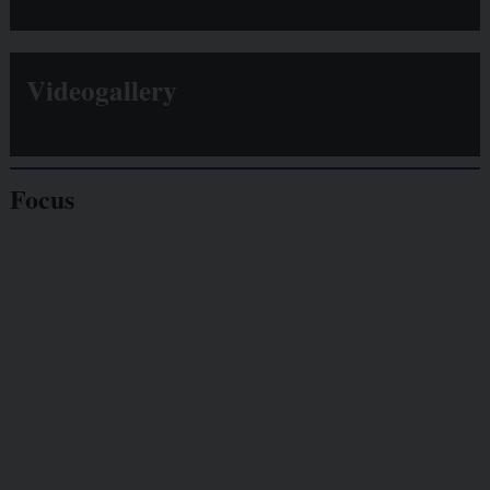
Videogallery
Focus
Giornalisti
minacciati
Lavoro
autonomo
Galassia dell’informazione