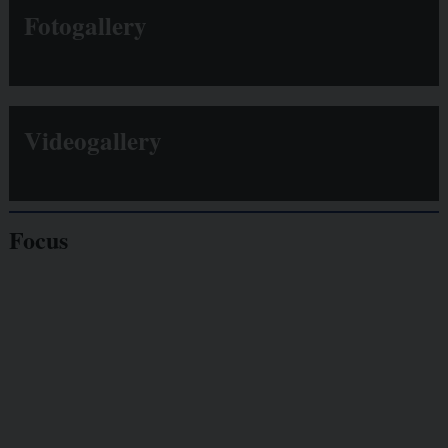
Fotogallery
Videogallery
Focus
Giornalisti
minacciati
Lavoro
autonomo