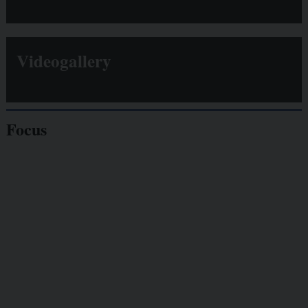
Videogallery
Focus
Giornalisti
minacciati
Lavoro
autonomo