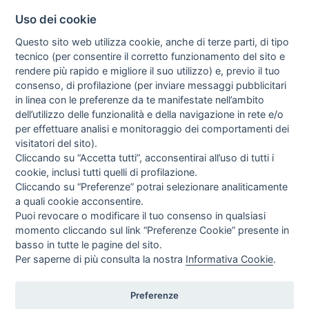
Uso dei cookie
Questo sito web utilizza cookie, anche di terze parti, di tipo
tecnico (per consentire il corretto funzionamento del sito e
rendere più rapido e migliore il suo utilizzo) e, previo il tuo
consenso, di profilazione (per inviare messaggi pubblicitari
in linea con le preferenze da te manifestate nell’ambito
I libri
dell’utilizzo delle funzionalità e della navigazione in rete e/o
Vedi tutti
per effettuare analisi e monitoraggio dei comportamenti dei
visitatori del sito).
FASCISTISSIMA
Cliccando su “Accetta tutti”, acconsentirai all’uso di tutti i
cookie, inclusi tutti quelli di profilazione.
Cliccando su “Preferenze” potrai selezionare analiticamente
a quali cookie acconsentire.
Puoi revocare o modificare il tuo consenso in qualsiasi
momento cliccando sul link “Preferenze Cookie” presente in
basso in tutte le pagine del sito.
Per saperne di più consulta la nostra
Informativa Cookie
.
Direttrice Responsabile: Alessandra Costante | Registrazione al Tribunale Civile
di Roma del 23-12-2001 N°578
Preferenze