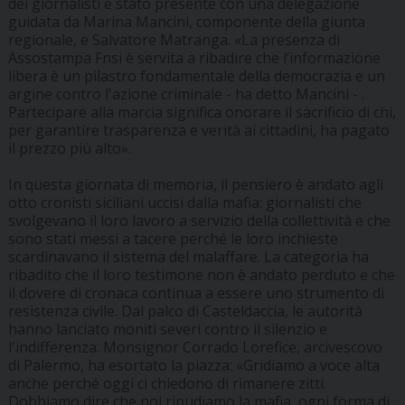
dei giornalisti è stato presente con una delegazione
guidata da Marina Mancini, componente della giunta
regionale, e Salvatore Matranga. «La presenza di
Assostampa Fnsi è servita a ribadire che l’informazione
libera è un pilastro fondamentale della democrazia e un
argine contro l'azione criminale - ha detto Mancini - .
Partecipare alla marcia significa onorare il sacrificio di chi,
per garantire trasparenza e verità ai cittadini, ha pagato
il prezzo più alto».
In questa giornata di memoria, il pensiero è andato agli
otto cronisti siciliani uccisi dalla mafia: giornalisti che
svolgevano il loro lavoro a servizio della collettività e che
sono stati messi a tacere perché le loro inchieste
scardinavano il sistema del malaffare. La categoria ha
ribadito che il loro testimone non è andato perduto e che
il dovere di cronaca continua a essere uno strumento di
resistenza civile. Dal palco di Casteldaccia, le autorità
hanno lanciato moniti severi contro il silenzio e
l'indifferenza. Monsignor Corrado Lorefice, arcivescovo
di Palermo, ha esortato la piazza: «Gridiamo a voce alta
anche perché oggi ci chiedono di rimanere zitti.
Dobbiamo dire che noi ripudiamo la mafia, ogni forma di