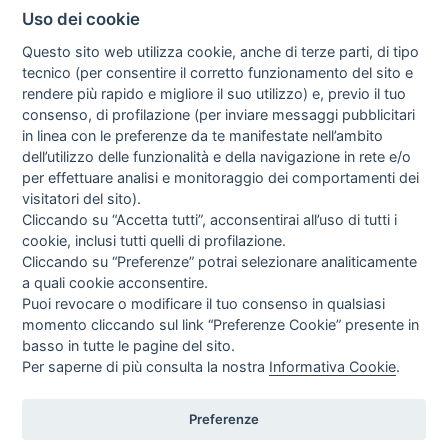
Uso dei cookie
Questo sito web utilizza cookie, anche di terze parti, di tipo
tecnico (per consentire il corretto funzionamento del sito e
rendere più rapido e migliore il suo utilizzo) e, previo il tuo
consenso, di profilazione (per inviare messaggi pubblicitari
in linea con le preferenze da te manifestate nell’ambito
I libri
dell’utilizzo delle funzionalità e della navigazione in rete e/o
Vedi tutti
per effettuare analisi e monitoraggio dei comportamenti dei
visitatori del sito).
FASCISTISSIMA
Cliccando su “Accetta tutti”, acconsentirai all’uso di tutti i
cookie, inclusi tutti quelli di profilazione.
Cliccando su “Preferenze” potrai selezionare analiticamente
a quali cookie acconsentire.
Puoi revocare o modificare il tuo consenso in qualsiasi
momento cliccando sul link “Preferenze Cookie” presente in
basso in tutte le pagine del sito.
Per saperne di più consulta la nostra
Informativa Cookie
.
Direttrice Responsabile: Alessandra Costante | Registrazione al Tribunale Civile
di Roma del 23-12-2001 N°578
Preferenze