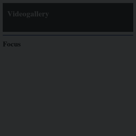
Videogallery
Focus
Giornalisti
minacciati
Lavoro
autonomo
Galassia dell’informazione