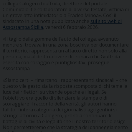
collega Calogero Giuffrida, direttore del portale
Comunicalo.it e collaboratore di diverse testate, vittima di
un grave atto intimidatorio a Eraclea Minoa». Così il
sindacato in una nota pubblicata anche
sul sito web di
Assostampa Sicilia
, venerdì 6 febbraio 2026.
«Il taglio delle gomme dell'auto del collega, avvenuto
mentre si trovava in una zona boschiva per documentare
il territorio, rappresenta un attacco diretto non solo alla
persona, ma al diritto-dovere di cronaca che Giuffrida
esercita con coraggio e puntigliosità», prosegue
Assostampa.
«Siamo certi – rimarcano i rappresentanti sindacali – che
questo vile gesto sia la risposta scomposta di chi teme la
luce dei riflettori su vicende opache e illegali. Se
l'obiettivo era quello di silenziare la stampa o di
scoraggiare il racconto della verità, gli autori hanno
fallito: l'intera categoria dei giornalisti agrigentini si
stringe attorno a Calogero, pronti a continuare le
battaglie di civiltà e legalità che il nostro territorio esige.
Non permetteremo che la strategia del danneggiamento