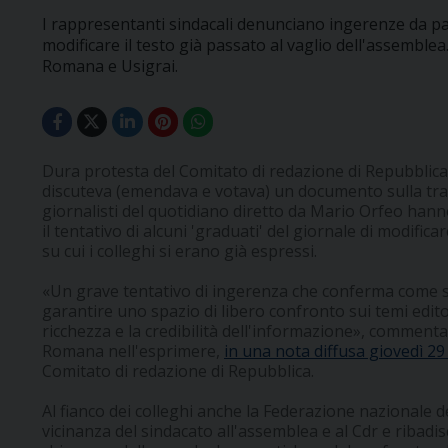
I rappresentanti sindacali denunciano ingerenze da par
modificare il testo già passato al vaglio dell'assemblea.
Romana e Usigrai.
Dura protesta del Comitato di redazione di Repubblica 
discuteva (emendava e votava) un documento sulla trag
giornalisti del quotidiano diretto da Mario Orfeo han
il tentativo di alcuni 'graduati' del giornale di modifica
su cui i colleghi si erano già espressi.
«Un grave tentativo di ingerenza che conferma come sia
garantire uno spazio di libero confronto sui temi edito
ricchezza e la credibilità dell'informazione», comment
Romana nell'esprimere,
in una nota diffusa giovedì 2
Comitato di redazione di Repubblica.
Al fianco dei colleghi anche la Federazione nazionale d
vicinanza del sindacato all'assemblea e al Cdr e ribadis