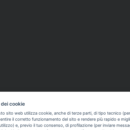
iu 2026
ASSOCIAZIONI
28 Giu 2026
 dei cookie
IX, i giornalisti
'Spostata' dopo aver dato
to sito web utilizza cookie, anche di terze parti, di tipo tecnico (pe
 lo stato di agitazione:
notizia, Fnsi e Stampa R
ntire il corretto funzionamento del sito e rendere più rapido e miglio
o rispetto»
con la collega dell'Agi Fe
tilizzo) e, previo il tuo consenso, di profilazione (per inviare messa
Valenti