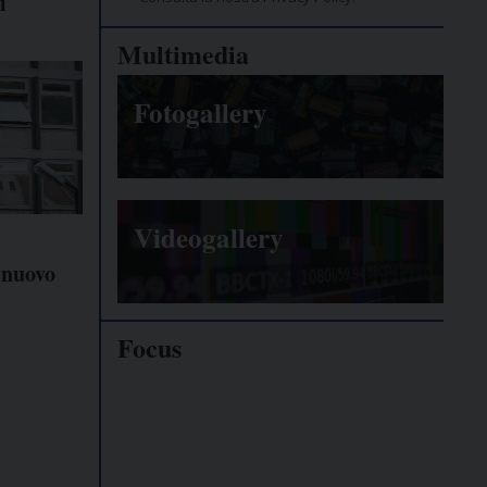
i
Multimedia
Fotogallery
Videogallery
l nuovo
Focus
Giornalisti
minacciati