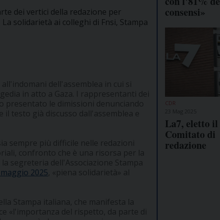
con l'81% de
consensi»
te dei vertici della redazione per
 La solidarietà ai colleghi di Fnsi, Stampa
all'indomani dell'assemblea in cui si
edia in atto a Gaza. I rappresentanti dei
no presentato le dimissioni denunciando
CDR
23 Mag 2025
re il testo già discusso dall'assemblea e
La7, eletto i
Comitato di
 sempre più difficile nelle redazioni
redazione
riali, confronto che è una risorsa per la
a la segreteria dell'Associazione Stampa
9 maggio 2025
, «piena solidarietà» al
ella Stampa italiana, che manifesta la
ce «l'importanza del rispetto, da parte di