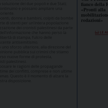
fianco della 
a soluzione dei due popoli e due Stati;
, continuino e possano ampliare una
«Pronti alla
ioriente.
mobilitazion
nocenti, donne e bambini, colpiti da bombe
redazioni»
te di stenti per un’intera popolazione
zzazione dei cronisti palestinesi da parte
LE A
i dell’informazione che hanno perso la
 libertà di stampa, fulcro delle
escente antisemitismo.
 uno sforzo ulteriore, alla direzione del
opinione pubblica sui crimini che stiamo
so nuove forme di protesta,
ti palestinesi.
sposare le ragioni delle propagande
ttime dei conflitti, comprese e non ultime
amas. Questo è il momento di alzare la
stra disposizione.