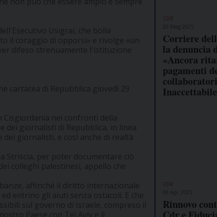
 che non può che essere ampio e sempre
CDR
20 Mag 2025
dell'Esecutivo Usigrai, che bolla
Corriere dell
to il coraggio di opporsi» e rivolge «un
la denuncia 
ver difeso strenuamente l'istituzione
«Ancora rita
pagamenti d
collaboratori
ne cartacea di Repubblica giovedì 29
Inaccettabil
n Cisgiordania nei confronti della
 dei giornalisti di Repubblica, in linea
 dei giornalisti, e così anche di realtà
a Striscia, per poter documentare ciò
dei colleghi palestinesi, appello che
CDR
banze, affinché il diritto internazionale
09 Apr 2025
d entrino gli aiuti senza ostacoli. E che
Rinnovo cont
ssibili sul governo di Israele, compreso il
Cdr e Fiducia
nostro Paese con Tel Aviv e il