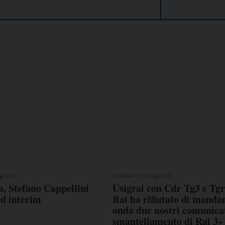
COME TI SENTI?
GIOR
g 2026
USIGRAI
03 Lug 2026
INTE
, Stefano Cappellini
Usigrai con Cdr Tg3 e Tg
ARTI
ad interim
Rai ha rifiutato di mandar
onda due nostri comunicat
smantellamento di Rai 3»