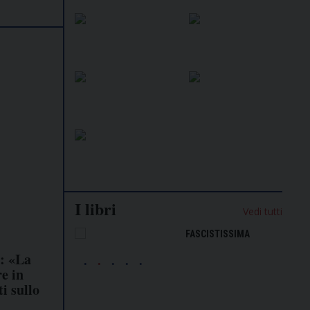
I libri
Vedi tutti
NALISMO E
FASCISTISSIMA
LLIGENZA
r: «La
FICIALE
e in
i sullo