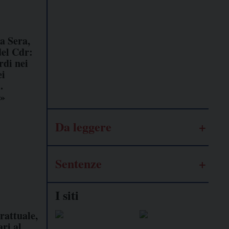
Lavoro
autonomo
a Sera,
del Cdr:
rdi nei
Galassia
ei
dell’informazione
.
e»
Da leggere
Sentenze
I siti
rattuale,
ri al