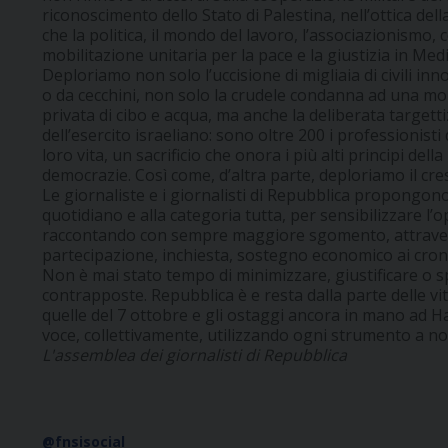
riconoscimento dello Stato di Palestina, nell’ottica dell
che la politica, il mondo del lavoro, l’associazionismo
mobilitazione unitaria per la pace e la giustizia in Med
Deploriamo non solo l’uccisione di migliaia di civili in
o da cecchini, non solo la crudele condanna ad una mor
privata di cibo e acqua, ma anche la deliberata targetti
dell’esercito israeliano: sono oltre 200 i professionist
loro vita, un sacrificio che onora i più alti principi della
democrazie. Così come, d’altra parte, deploriamo il cr
Le giornaliste e i giornalisti di Repubblica propongono
quotidiano e alla categoria tutta, per sensibilizzare l’
raccontando con sempre maggiore sgomento, attraver
partecipazione, inchiesta, sostegno economico ai cronis
Non è mai stato tempo di minimizzare, giustificare o 
contrapposte. Repubblica è e resta dalla parte delle vi
quelle del 7 ottobre e gli ostaggi ancora in mano ad H
voce, collettivamente, utilizzando ogni strumento a no
L'assemblea dei giornalisti di Repubblica
@fnsisocial