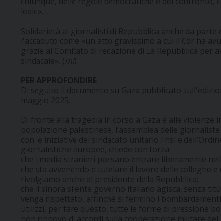
chiunque, delle regole democratiche e del confronto,
leale».
Solidarietà ai giornalisti di Repubblica anche da parte 
l'accaduto come «un atto gravissimo a cui il Cdr ha avu
grazie al Comitato di redazione di La Repubblica per a
sindacale». (
mf
)
PER APPROFONDIRE
Di seguito il documento su Gaza pubblicato sull'edizio
maggio 2025.
Di fronte alla tragedia in corso a Gaza e alle violenze i
popolazione palestinese, l’assemblea delle giornaliste e
con le iniziative del sindacato unitario Fnsi e dell’Ordine
giornalistiche europee, chiede con forza:
che i media stranieri possano entrare liberamente nell
che sta avvenendo e tutelare il lavoro delle colleghe e 
rivolgiamo anche al presidente della Repubblica;
che il sinora silente governo italiano agisca, senza titu
venga rispettato, affinché si fermino i bombardamenti e
utilizzi, per fare questo, tutte le forme di pressione po
non rinnovo di accordi sulla cooperazione militare del 