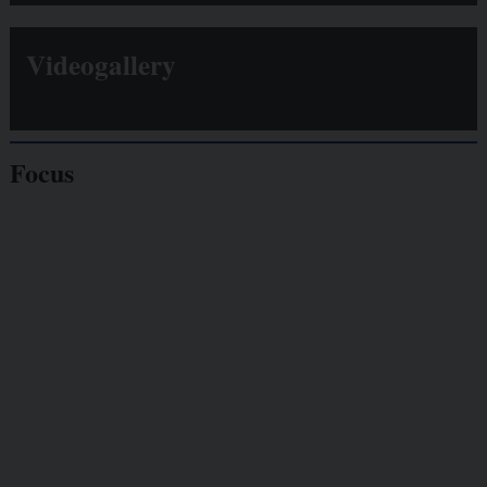
Videogallery
Focus
Giornalisti
minacciati
Lavoro
autonomo
Galassia dell’informazione