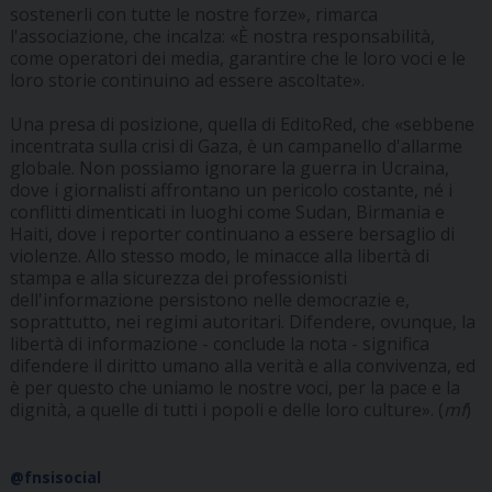
sostenerli con tutte le nostre forze», rimarca
l'associazione, che incalza: «È nostra responsabilità,
come operatori dei media, garantire che le loro voci e le
loro storie continuino ad essere ascoltate».
Una presa di posizione, quella di EditoRed, che «sebbene
incentrata sulla crisi di Gaza, è un campanello d'allarme
globale. Non possiamo ignorare la guerra in Ucraina,
dove i giornalisti affrontano un pericolo costante, né i
conflitti dimenticati in luoghi come Sudan, Birmania e
Haiti, dove i reporter continuano a essere bersaglio di
violenze. Allo stesso modo, le minacce alla libertà di
stampa e alla sicurezza dei professionisti
dell'informazione persistono nelle democrazie e,
soprattutto, nei regimi autoritari. Difendere, ovunque, la
libertà di informazione - conclude la nota - significa
difendere il diritto umano alla verità e alla convivenza, ed
è per questo che uniamo le nostre voci, per la pace e la
dignità, a quelle di tutti i popoli e delle loro culture». (
mf
)
@fnsisocial