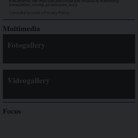
trattamento dei miei dati personali per finalità di marketing
(newsletter, novità, promozioni, ecc.).
Consulta la nostra Privacy Policy.
Multimedia
Fotogallery
Videogallery
Focus
Giornalisti
minacciati