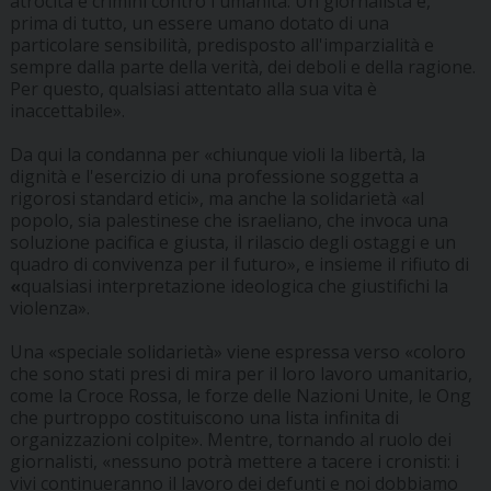
atrocità e crimini contro l'umanità. Un giornalista è,
prima di tutto, un essere umano dotato di una
particolare sensibilità, predisposto all'imparzialità e
sempre dalla parte della verità, dei deboli e della ragione.
Per questo, qualsiasi attentato alla sua vita è
inaccettabile».
Da qui la condanna per «chiunque violi la libertà, la
dignità e l'esercizio di una professione soggetta a
rigorosi standard etici», ma anche la solidarietà «al
popolo, sia palestinese che israeliano, che invoca una
soluzione pacifica e giusta, il rilascio degli ostaggi e un
quadro di convivenza per il futuro», e insieme il rifiuto di
«
qualsiasi interpretazione ideologica che giustifichi la
violenza».
Una «speciale solidarietà» viene espressa verso «coloro
che sono stati presi di mira per il loro lavoro umanitario,
come la Croce Rossa, le forze delle Nazioni Unite, le Ong
che purtroppo costituiscono una lista infinita di
organizzazioni colpite». Mentre, tornando al ruolo dei
giornalisti, «nessuno potrà mettere a tacere i cronisti: i
vivi continueranno il lavoro dei defunti e noi dobbiamo