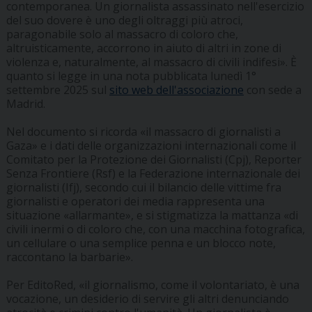
contemporanea. Un giornalista assassinato nell'esercizio
del suo dovere è uno degli oltraggi più atroci,
paragonabile solo al massacro di coloro che,
altruisticamente, accorrono in aiuto di altri in zone di
violenza e, naturalmente, al massacro di civili indifesi». È
quanto si legge in una nota pubblicata lunedì 1°
settembre 2025 sul
sito web dell'associazione
con sede a
Madrid.
Nel documento si ricorda «il massacro di giornalisti a
Gaza» e i dati delle organizzazioni internazionali come il
Comitato per la Protezione dei Giornalisti (Cpj), Reporter
Senza Frontiere (Rsf) e la Federazione internazionale dei
giornalisti (Ifj), secondo cui il bilancio delle vittime fra
giornalisti e operatori dei media rappresenta una
situazione «allarmante», e si stigmatizza la mattanza «di
civili inermi o di coloro che, con una macchina fotografica,
un cellulare o una semplice penna e un blocco note,
raccontano la barbarie».
Per EditoRed, «il giornalismo, come il volontariato, è una
vocazione, un desiderio di servire gli altri denunciando