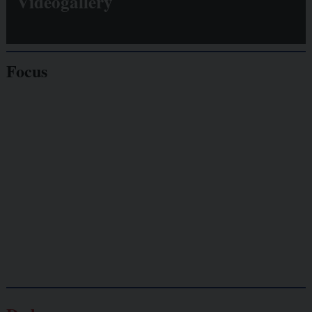
Videogallery
Focus
Giornalisti
minacciati
Lavoro
autonomo
Galassia dell’informazione