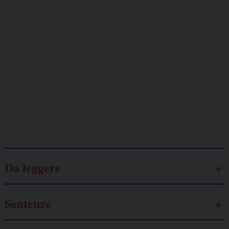
Giornalisti
minacciati
Lavoro
autonomo
Galassia dell’informazione
Da leggere
Sentenze