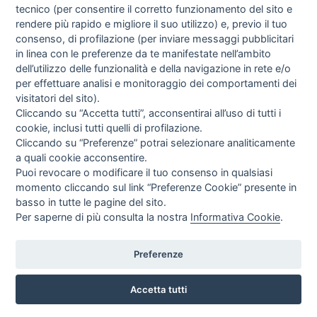
tecnico (per consentire il corretto funzionamento del sito e
rendere più rapido e migliore il suo utilizzo) e, previo il tuo
consenso, di profilazione (per inviare messaggi pubblicitari
in linea con le preferenze da te manifestate nell’ambito
I libri
dell’utilizzo delle funzionalità e della navigazione in rete e/o
Vedi tutti
per effettuare analisi e monitoraggio dei comportamenti dei
visitatori del sito).
FASCISTISSIMA
Cliccando su “Accetta tutti”, acconsentirai all’uso di tutti i
cookie, inclusi tutti quelli di profilazione.
Cliccando su “Preferenze” potrai selezionare analiticamente
a quali cookie acconsentire.
Puoi revocare o modificare il tuo consenso in qualsiasi
momento cliccando sul link “Preferenze Cookie” presente in
basso in tutte le pagine del sito.
Per saperne di più consulta la nostra
Informativa Cookie
.
Direttrice Responsabile: Alessandra Costante | Registrazione al Tribunale Civile
di Roma del 23-12-2001 N°578
Preferenze
Accetta tutti
© FEDERAZIONE NAZIONALE DELLA STAMPA ITALIANA |
Modulistica
|
Contatti
|
Privacy
|
Cookie Policy
|
Preferenze Cookie
|
Credits