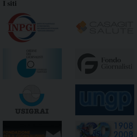
I siti