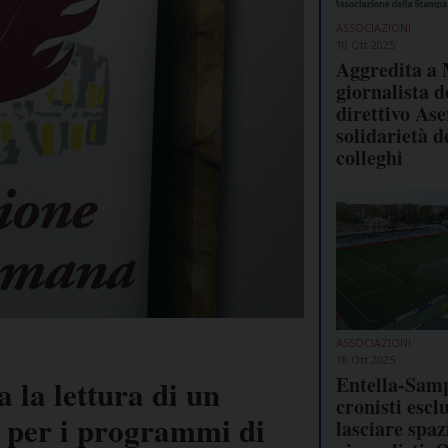
ASSOCIAZIONI
18 Ott 2025
Aggredita a
giornalista d
direttivo Aser
solidarietà d
colleghi
ASSOCIAZIONI
18 Ott 2025
Entella-Sam
la lettura di un
cronisti escl
a per i programmi di
lasciare spaz