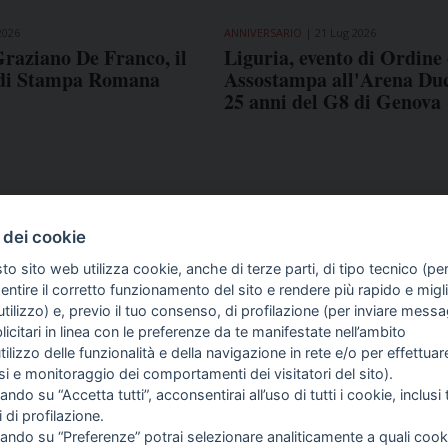
2026
ANNIVERSARIO
21 Lug 2026
raziano De Franco, il
Liguria, evento di Ordine 
 di Stampa Romana
Assostampa all'Arena Duc
25 anni del G8 di Genova
 dei cookie
to sito web utilizza cookie, anche di terze parti, di tipo tecnico (pe
ntire il corretto funzionamento del sito e rendere più rapido e miglio
tilizzo) e, previo il tuo consenso, di profilazione (per inviare messa
icitari in linea con le preferenze da te manifestate nell’ambito
COME TI SENTI?
GIOR
utilizzo delle funzionalità e della navigazione in rete e/o per effettuar
INTE
isi e monitoraggio dei comportamenti dei visitatori del sito).
ARTI
ando su “Accetta tutti”, acconsentirai all’uso di tutti i cookie, inclusi t
i di profilazione.
cando su “Preferenze” potrai selezionare analiticamente a quali cook