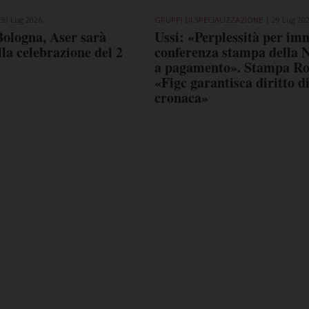
30 Lug 2026
GRUPPI DI SPECIALIZZAZIONE
29 Lug 20
Bologna, Aser sarà
Ussi: «Perplessità per im
lla celebrazione del 2
conferenza stampa della 
a pagamento». Stampa R
«Figc garantisca diritto d
cronaca»