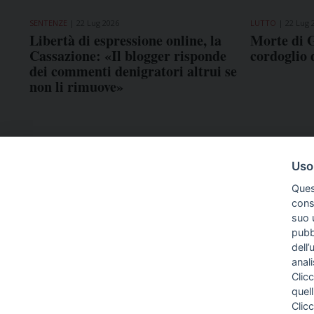
SENTENZE
22 Lug 2026
LUTTO
22 Lug 
Libertà di espressione online, la
Morte di G
Cassazione: «Il blogger risponde
cordoglio
dei commenti denigratori altrui se
non li rimuove»
Uso
Ques
conse
suo u
pubbl
dell’
anal
Clicc
quell
Clic