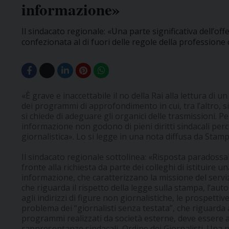
informazione»
Il sindacato regionale: «Una parte significativa dell’of
confezionata al di fuori delle regole della professione da
«È grave e inaccettabile il no della Rai alla lettura di
dei programmi di approfondimento in cui, tra l’altro, s
si chiede di adeguare gli organici delle trasmissioni. Pe
informazione non godono di pieni diritti sindacali per
giornalistica». Lo si legge in una nota diffusa da St
Il sindacato regionale sottolinea: «Risposta paradossal
fronte alla richiesta da parte dei colleghi di istituire 
informazione, che caratterizzano la missione del servi
che riguarda il rispetto della legge sulla stampa, l’au
agli indirizzi di figure non giornalistiche, le prospettiv
problema dei “giornalisti senza testata”, che riguarda a
programmi realizzati da società esterne, deve essere a
rappresentanze sindacali, Ordine dei Giornalisti. Una pa