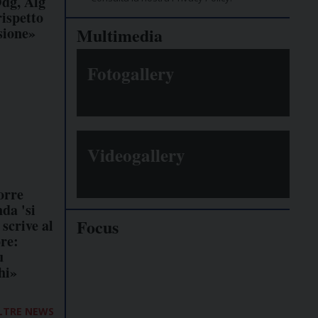
Odg, Alg
rispetto
sione»
Multimedia
Fotogallery
Videogallery
orre
da 'si
Focus
scrive al
re:
u
Giornalisti
hi»
minacciati
LTRE NEWS