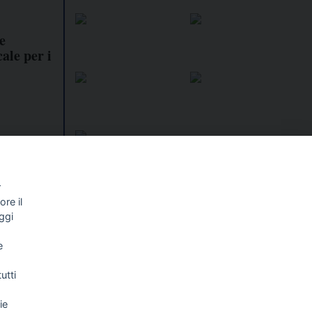
e
ale per i
r
re il
I libri
Vedi tutti
ggi
NALISMO E
FASCISTISSIMA
e
LLIGENZA
FICIALE
utti
ie