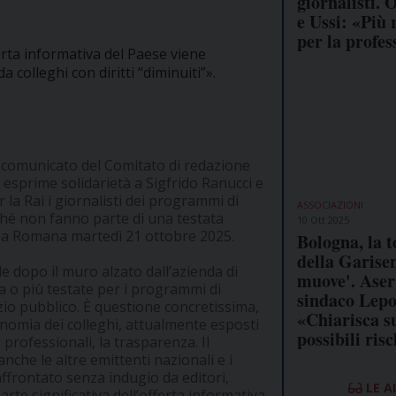
giornalisti. 
e Ussi: «Più 
per la profes
ferta informativa del Paese viene
 colleghi con diritti “diminuiti”».
 un comunicato del Comitato di redazione
i esprime solidarietà a Sigfrido Ranucci e
r la Rai i giornalisti dei programmi di
ASSOCIAZIONI
ché non fanno parte di una testata
10 Ott 2025
ampa Romana martedì 21 ottobre 2025.
Bologna, la t
della Garisen
e dopo il muro alzato dall’azienda di
muove'. Aser 
una o più testate per i programmi di
sindaco Lepo
zio pubblico. È questione concretissima,
«Chiarisca s
tonomia dei colleghi, attualmente esposti
possibili risc
e professionali, la trasparenza. Il
nche le altre emittenti nazionali e i
ffrontato senza indugio da editori,
LE A
rte significativa dell’offerta informativa