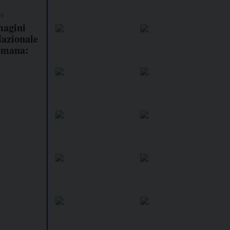
26
magini
Nazionale
omana:
i