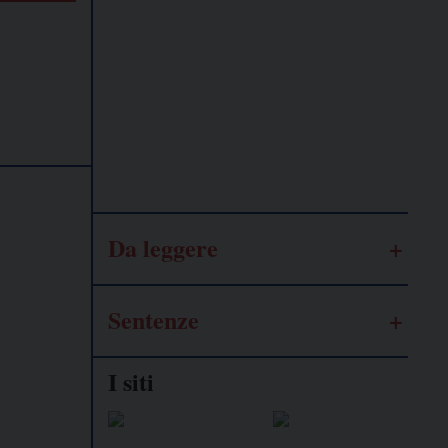
Lavoro
autonomo
Galassia
dell’informazione
Da leggere
Sentenze
I siti