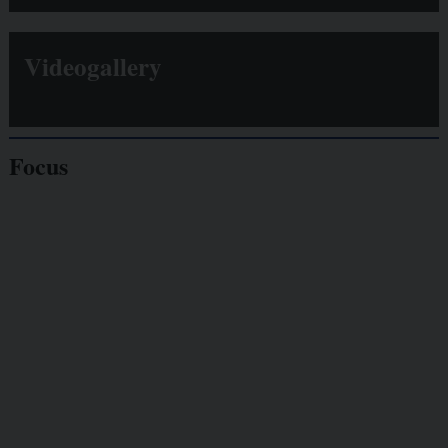
Videogallery
Focus
Giornalisti
minacciati
Lavoro
autonomo
Galassia dell’informazione