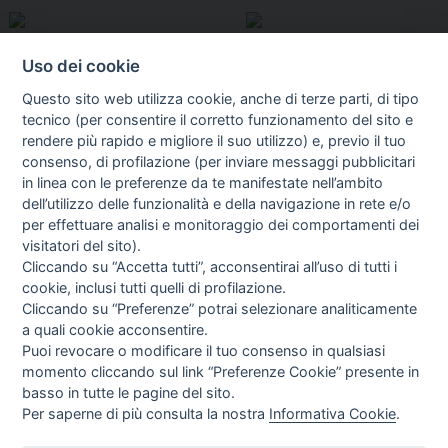
Uso dei cookie
Questo sito web utilizza cookie, anche di terze parti, di tipo
tecnico (per consentire il corretto funzionamento del sito e
rendere più rapido e migliore il suo utilizzo) e, previo il tuo
consenso, di profilazione (per inviare messaggi pubblicitari
in linea con le preferenze da te manifestate nell’ambito
I libri
dell’utilizzo delle funzionalità e della navigazione in rete e/o
Vedi tutti
per effettuare analisi e monitoraggio dei comportamenti dei
visitatori del sito).
FASCISTISSIMA
Cliccando su “Accetta tutti”, acconsentirai all’uso di tutti i
cookie, inclusi tutti quelli di profilazione.
Cliccando su “Preferenze” potrai selezionare analiticamente
a quali cookie acconsentire.
Puoi revocare o modificare il tuo consenso in qualsiasi
momento cliccando sul link “Preferenze Cookie” presente in
basso in tutte le pagine del sito.
Per saperne di più consulta la nostra
Informativa Cookie
.
Direttrice Responsabile: Alessandra Costante | Registrazione al Tribunale Civile
di Roma del 23-12-2001 N°578