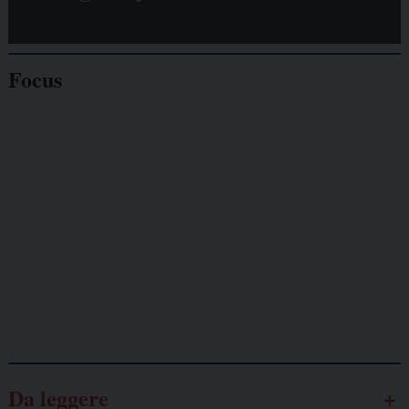
Focus
Giornalisti
minacciati
Lavoro
autonomo
Galassia dell’informazione
Da leggere