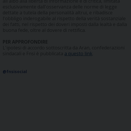
all'albo alla libertà di informazione e di critica, limitata
esclusivamente dall'osservanza delle norme di legge
dettate a tutela della personalità altrui, e ribadisce
l'obbligo inderogabile al rispetto della verità sostanziale
dei fatti, nel rispetto dei doveri imposti dalla lealtà e dalla
buona fede, oltre al dovere di rettifica.
PER APPROFONDIRE
L'ipotesi di accordo sottoscritta da Aran, confederazioni
sindacali e Fnsi è pubblicata
a questo link
.
@fnsisocial