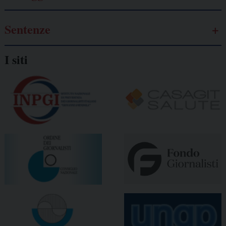
Sentenze
I siti