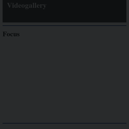
Videogallery
Focus
Giornalisti
minacciati
Lavoro
autonomo
Galassia dell’informazione