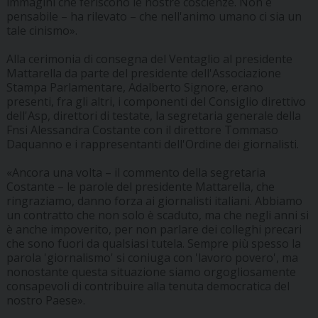
immagini che feriscono le nostre coscienze. Non è
pensabile – ha rilevato – che nell'animo umano ci sia un
tale cinismo».
Alla cerimonia di consegna del Ventaglio al presidente
Mattarella da parte del presidente dell'Associazione
Stampa Parlamentare, Adalberto Signore, erano
presenti, fra gli altri, i componenti del Consiglio direttivo
dell'Asp, direttori di testate, la segretaria generale della
Fnsi Alessandra Costante con il direttore Tommaso
Daquanno e i rappresentanti dell'Ordine dei giornalisti.
«Ancora una volta – il commento della segretaria
Costante – le parole del presidente Mattarella, che
ringraziamo, danno forza ai giornalisti italiani. Abbiamo
un contratto che non solo è scaduto, ma che negli anni si
è anche impoverito, per non parlare dei colleghi precari
che sono fuori da qualsiasi tutela. Sempre più spesso la
parola 'giornalismo' si coniuga con 'lavoro povero', ma
nonostante questa situazione siamo orgogliosamente
consapevoli di contribuire alla tenuta democratica del
nostro Paese».