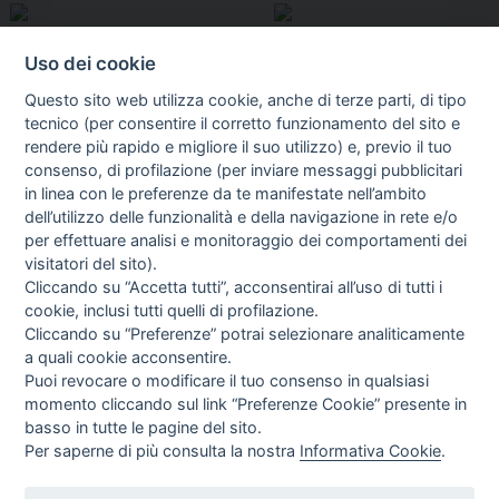
Uso dei cookie
Questo sito web utilizza cookie, anche di terze parti, di tipo
tecnico (per consentire il corretto funzionamento del sito e
rendere più rapido e migliore il suo utilizzo) e, previo il tuo
consenso, di profilazione (per inviare messaggi pubblicitari
in linea con le preferenze da te manifestate nell’ambito
I libri
dell’utilizzo delle funzionalità e della navigazione in rete e/o
Vedi tutti
per effettuare analisi e monitoraggio dei comportamenti dei
visitatori del sito).
FASCISTISSIMA
Cliccando su “Accetta tutti”, acconsentirai all’uso di tutti i
cookie, inclusi tutti quelli di profilazione.
Cliccando su “Preferenze” potrai selezionare analiticamente
a quali cookie acconsentire.
Puoi revocare o modificare il tuo consenso in qualsiasi
momento cliccando sul link “Preferenze Cookie” presente in
basso in tutte le pagine del sito.
Per saperne di più consulta la nostra
Informativa Cookie
.
Direttrice Responsabile: Alessandra Costante | Registrazione al Tribunale Civile
di Roma del 23-12-2001 N°578