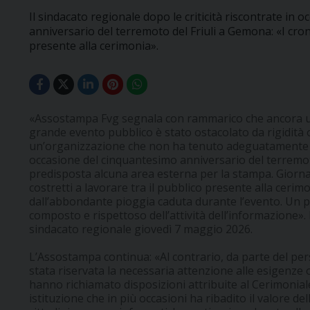
Il sindacato regionale dopo le criticità riscontrate in 
anniversario del terremoto del Friuli a Gemona: «I croni
presente alla cerimonia».
«Assostampa Fvg segnala con rammarico che ancora un
grande evento pubblico è stato ostacolato da rigidità o
un’organizzazione che non ha tenuto adeguatamente co
occasione del cinquantesimo anniversario del terremoto
predisposta alcuna area esterna per la stampa. Giornali
costretti a lavorare tra il pubblico presente alla cerimon
dall’abbondante pioggia caduta durante l’evento. Un p
composto e rispettoso dell’attività dell’informazione».
sindacato regionale giovedì 7 maggio 2026.
L’Assostampa continua: «Al contrario, da parte del pe
stata riservata la necessaria attenzione alle esigenze 
hanno richiamato disposizioni attribuite al Cerimonial
istituzione che in più occasioni ha ribadito il valore del