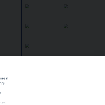
I libri
e
Vedi tutti
r
ale per i
re il
NALISMO E
FASCISTISSIMA
ggi
LLIGENZA
FICIALE
e
utti