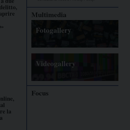
 a due
delitto,
aprire
Multimedia
o»
Fotogallery
Videogallery
Focus
nline,
al
Giornalisti
re la
minacciati
la