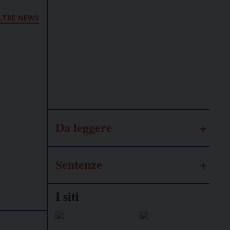
Lavoro
LTRE NEWS
autonomo
Galassia
dell’informazione
Da leggere
Sentenze
I siti