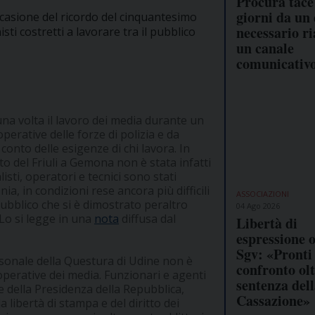
Procura tace
giorni da un 
occasione del ricordo del cinquantesimo
necessario ri
sti costretti a lavorare tra il pubblico
un canale
comunicativ
a volta il lavoro dei media durante un
perative delle forze di polizia e da
nto delle esigenze di chi lavora. In
 del Friuli a Gemona non è stata infatti
sti, operatori e tecnici sono stati
ia, in condizioni rese ancora più difficili
ASSOCIAZIONI
ubblico che si è dimostrato peraltro
04 Ago 2026
 Lo si legge in una
nota
diffusa dal
Libertà di
espressione o
Sgv: «Pronti 
rsonale della Questura di Udine non è
confronto olt
operative dei media. Funzionari e agenti
sentenza del
e della Presidenza della Repubblica,
Cassazione»
la libertà di stampa e del diritto dei