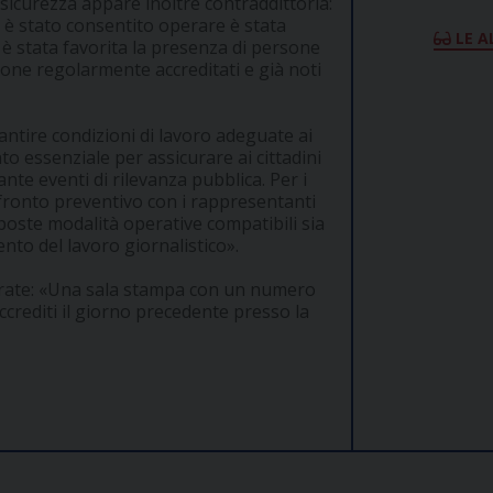
 sicurezza appare inoltre contraddittoria:
on è stato consentito operare è stata
LE A
è stata favorita la presenza di persone
zione regolarmente accreditati e già noti
antire condizioni di lavoro adeguate ai
 essenziale per assicurare ai cittadini
te eventi di rilevanza pubblica. Per i
fronto preventivo con i rappresentanti
oste modalità operative compatibili sia
ento del lavoro giornalistico».
ontrate: «Una sala stampa con un numero
 accrediti il giorno precedente presso la