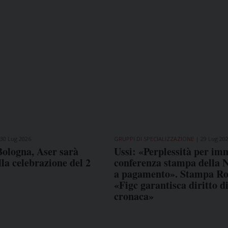
30 Lug 2026
GRUPPI DI SPECIALIZZAZIONE
29 Lug 20
Bologna, Aser sarà
Ussi: «Perplessità per im
lla celebrazione del 2
conferenza stampa della 
a pagamento». Stampa R
«Figc garantisca diritto d
cronaca»