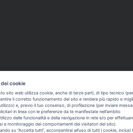
2026
ANNIVERSARIO
21 Lug 2026
 dei cookie
raziano De Franco, il
Liguria, evento di Ordine 
to sito web utilizza cookie, anche di terze parti, di tipo tecnico (pe
 di Stampa Romana
Assostampa all'Arena Duc
ntire il corretto funzionamento del sito e rendere più rapido e miglio
COME TI SENTI?
GIOR
25 anni del G8 di Genova
tilizzo) e, previo il tuo consenso, di profilazione (per inviare messa
INTE
ARTI
icitari in linea con le preferenze da te manifestate nell’ambito
utilizzo delle funzionalità e della navigazione in rete e/o per effettuar
isi e monitoraggio dei comportamenti dei visitatori del sito).
ando su “Accetta tutti”, acconsentirai all’uso di tutti i cookie, inclusi t