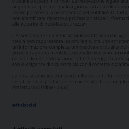
cittadini a essere informati. La motivazione legata alla
negli stessi spazi nei quali ai giornalisti accreditati n
invece permessa la permanenza del pubblico. Di fatto, 
non identificate rispetto a professionisti dell’informa
alle autorità di pubblica sicurezza».
L’Assostampa Friuli-Venezia Giulia sottolinea che «gar
media non rappresenta un privilegio, ma uno strumento
un’informazione completa, tempestiva e di qualità duran
prossimi appuntamenti istituzionali chiediamo un con
del mondo dell’informazione, affinché vengano predisp
con le esigenze di sicurezza sia con il corretto svolgim
La nota si conclude elencando ulteriori criticità risc
insufficiente di postazioni e la necessità di ritirare gli
Prefettura di Udine». (
anc
)
@fnsisocial
Articoli correlati