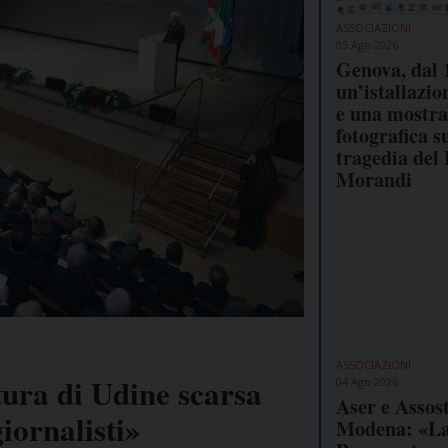
ASSOCIAZIONI
05 Ago 2026
Genova, dal 
un’istallazio
e una mostra
fotografica s
tragedia del
Morandi
ASSOCIAZIONI
ura di Udine scarsa
04 Ago 2026
Aser e Asso
giornalisti»
Modena: «L