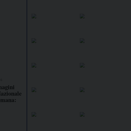
26
magini
Nazionale
omana:
i