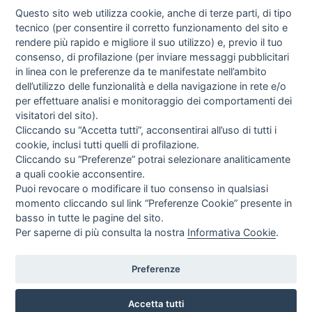
Questo sito web utilizza cookie, anche di terze parti, di tipo
tecnico (per consentire il corretto funzionamento del sito e
rendere più rapido e migliore il suo utilizzo) e, previo il tuo
consenso, di profilazione (per inviare messaggi pubblicitari
in linea con le preferenze da te manifestate nell’ambito
I libri
dell’utilizzo delle funzionalità e della navigazione in rete e/o
Vedi tutti
per effettuare analisi e monitoraggio dei comportamenti dei
visitatori del sito).
FASCISTISSIMA
Cliccando su “Accetta tutti”, acconsentirai all’uso di tutti i
cookie, inclusi tutti quelli di profilazione.
Cliccando su “Preferenze” potrai selezionare analiticamente
a quali cookie acconsentire.
Puoi revocare o modificare il tuo consenso in qualsiasi
momento cliccando sul link “Preferenze Cookie” presente in
basso in tutte le pagine del sito.
Per saperne di più consulta la nostra
Informativa Cookie
.
Direttrice Responsabile: Alessandra Costante | Registrazione al Tribunale Civile
di Roma del 23-12-2001 N°578
Preferenze
Accetta tutti