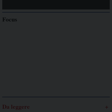
Focus
Giornalisti
minacciati
Lavoro
autonomo
Galassia dell’informazione
Da leggere