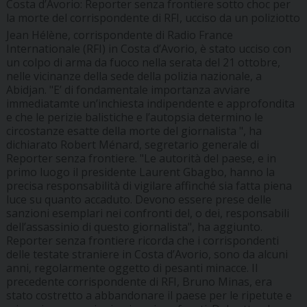
Costa d’Avorio: Reporter senza frontiere sotto choc per
la morte del corrispondente di RFI, ucciso da un poliziotto
Jean Hélène, corrispondente di Radio France
Internationale (RFI) in Costa d’Avorio, è stato ucciso con
un colpo di arma da fuoco nella serata del 21 ottobre,
nelle vicinanze della sede della polizia nazionale, a
Abidjan. "E’ di fondamentale importanza avviare
immediatamte un’inchiesta indipendente e approfondita
e che le perizie balistiche e l’autopsia determino le
circostanze esatte della morte del giornalista ", ha
dichiarato Robert Ménard, segretario generale di
Reporter senza frontiere. "Le autorità del paese, e in
primo luogo il presidente Laurent Gbagbo, hanno la
precisa responsabilità di vigilare affinché sia fatta piena
luce su quanto accaduto. Devono essere prese delle
sanzioni esemplari nei confronti del, o dei, responsabili
dell’assassinio di questo giornalista", ha aggiunto.
Reporter senza frontiere ricorda che i corrispondenti
delle testate straniere in Costa d’Avorio, sono da alcuni
anni, regolarmente oggetto di pesanti minacce. Il
precedente corrispondente di RFI, Bruno Minas, era
stato costretto a abbandonare il paese per le ripetute e