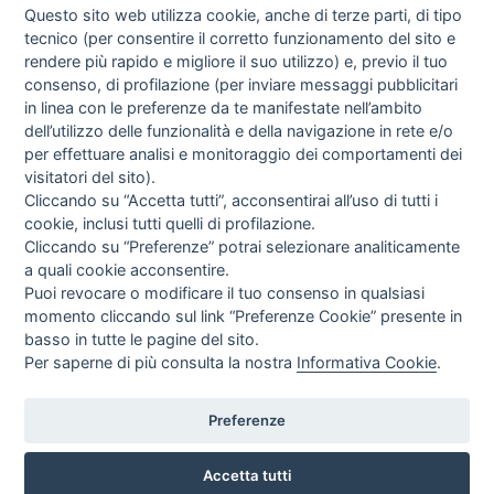
Questo sito web utilizza cookie, anche di terze parti, di tipo
tecnico (per consentire il corretto funzionamento del sito e
rendere più rapido e migliore il suo utilizzo) e, previo il tuo
consenso, di profilazione (per inviare messaggi pubblicitari
in linea con le preferenze da te manifestate nell’ambito
I libri
dell’utilizzo delle funzionalità e della navigazione in rete e/o
Vedi tutti
per effettuare analisi e monitoraggio dei comportamenti dei
visitatori del sito).
FASCISTISSIMA
Cliccando su “Accetta tutti”, acconsentirai all’uso di tutti i
cookie, inclusi tutti quelli di profilazione.
Cliccando su “Preferenze” potrai selezionare analiticamente
a quali cookie acconsentire.
Puoi revocare o modificare il tuo consenso in qualsiasi
momento cliccando sul link “Preferenze Cookie” presente in
basso in tutte le pagine del sito.
Per saperne di più consulta la nostra
Informativa Cookie
.
Direttrice Responsabile: Alessandra Costante | Registrazione al Tribunale Civile
di Roma del 23-12-2001 N°578
Preferenze
Accetta tutti
© FEDERAZIONE NAZIONALE DELLA STAMPA ITALIANA |
Modulistica
|
Contatti
|