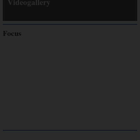
Videogallery
Focus
Giornalisti
minacciati
Lavoro
autonomo
Galassia dell’informazione