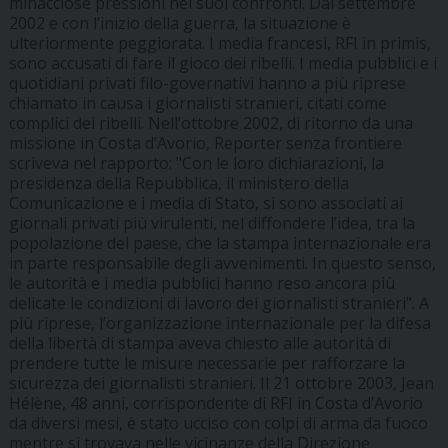
minacciose pressioni nei suoi confronti. Dal settembre
2002 e con l’inizio della guerra, la situazione è
ulteriormente peggiorata. I media francesi, RFI in primis,
sono accusati di fare il gioco dei ribelli. I media pubblici e i
quotidiani privati filo-governativi hanno a più riprese
chiamato in causa i giornalisti stranieri, citati come
complici dei ribelli. Nell’ottobre 2002, di ritorno da una
missione in Costa d’Avorio, Reporter senza frontiere
scriveva nel rapporto: "Con le loro dichiarazioni, la
presidenza della Repubblica, il ministero della
Comunicazione e i media di Stato, si sono associati ai
giornali privati più virulenti, nel diffondere l’idea, tra la
popolazione del paese, che la stampa internazionale era
in parte responsabile degli avvenimenti. In questo senso,
le autorità e i media pubblici hanno reso ancora più
delicate le condizioni di lavoro dei giornalisti stranieri". A
più riprese, l’organizzazione internazionale per la difesa
della libertà di stampa aveva chiesto alle autorità di
prendere tutte le misure necessarie per rafforzare la
sicurezza dei giornalisti stranieri. Il 21 ottobre 2003, Jean
Hélène, 48 anni, corrispondente di RFI in Costa d’Avorio
da diversi mesi, è stato ucciso con colpi di arma da fuoco
mentre si trovava nelle vicinanze della Direzione