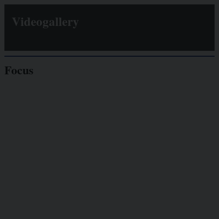
Videogallery
Focus
Giornalisti
minacciati
Lavoro
autonomo
Galassia dell’informazione